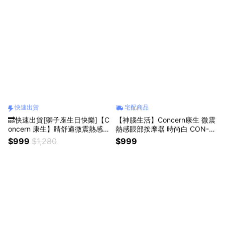
快速出貨
宅配商品
🔜快速出貨[獅子座生日快樂]【C
【神腦生活】Concern康生 微震
oncern 康生】睛舒適微震熱感
熱感眼部按摩器 時尚白 CON-5
眼部按摩器(多色任選)
57 內建藍牙音響播放音樂 眼部
$999
$1,280
$999
按摩 恆溫熱敷