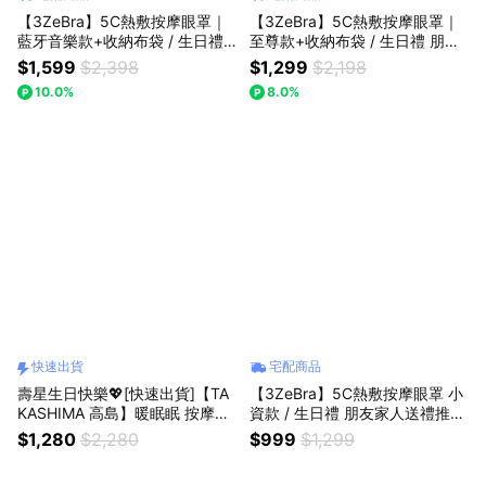
【3ZeBra】5C熱敷按摩眼罩｜
【3ZeBra】5C熱敷按摩眼罩｜
藍牙音樂款+收納布袋 / 生日禮
至尊款+收納布袋 / 生日禮 朋友
朋友 家人送禮推薦 情人節禮物
家人送禮推薦 情人節禮物 閨密
$1,599
$2,398
$1,299
$2,198
閨密禮 交換禮物 母親節禮物 父
禮『LINE禮物獨家1+1組合』
10.0%
8.0%
親節禮物 1+1組合『LINE禮物獨
家組合』
快速出貨
宅配商品
壽星生日快樂💖[快速出貨]【TA
【3ZeBra】5C熱敷按摩眼罩 小
KASHIMA 高島】暖眠眠 按摩眼
資款 / 生日禮 朋友家人送禮推薦
罩M-203(舒眠舒壓/生日禮物/獅
情人節禮物 閨密禮 聖誕禮物 交
$1,280
$2,280
$999
$1,299
子座禮物)
換禮物