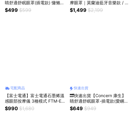
睛舒適舒眠眼罩(插電款) 慵懶熊
摩眼罩｜莫蘭迪藍牙音樂款 / 生
💝禮盒包裝
日禮 朋友 家人情人閨密送禮推
$499
$599
$1,499
$2,199
薦 獅子座/父親節/母親節禮物
宅配商品
快速出貨
【富士電通】富士電通石墨烯溫
🔜快速出貨【Concern 康生】
感眼部按摩儀 3種模式 FTM-E0
睛舒適舒眠眼罩-插電款(愛睏貓)
9
禮盒包裝
$990
$1,680
$649
$949