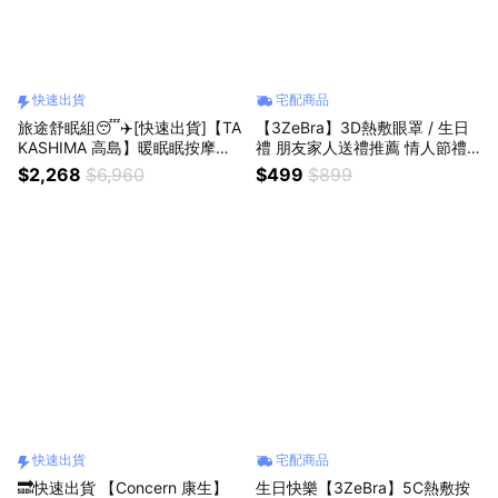
快速出貨
宅配商品
旅途舒眠組😴✈️[快速出貨]【TA
【3ZeBra】3D熱敷眼罩 / 生日
KASHIMA 高島】暖眠眠按摩眼
禮 朋友家人送禮推薦 情人節禮
罩+愛舒服揉睡枕/頸枕(寵愛1+1/
物 閨密禮 交換禮物
$2,268
$6,960
$499
$899
出國/旅遊/旅行必備組/舒壓舒眠)
快速出貨
宅配商品
🔜快速出貨 【Concern 康生】
生日快樂【3ZeBra】5C熱敷按