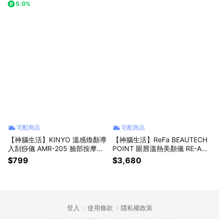
5.0%
禮物/舒壓/父親節禮物)
宅配商品
宅配商品
【神腦生活】KINYO 溫感煥顏導
【神腦生活】ReFa BEAUTECH
入刮痧儀 AMR-205 臉部按摩器
POINT 眼唇溫熱美顏儀 RE-AH0
皮膚SPA保養 恆溫熱敷
5A 臉部按摩器 皮膚SPA保養 微
$799
$3,680
電流溫感按摩
登入
使用條款
隱私權政策