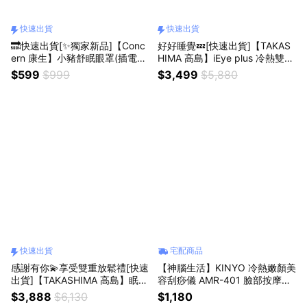
快速出貨
快速出貨
🔜快速出貨[✨獨家新品]【Conc
好好睡覺💤[快速出貨]【TAKAS
ern 康生】小豬舒眠眼罩(插電
HIMA 高島】iEye plus 冷熱雙效
款) 禮盒包裝
按摩眼罩M-2211(送禮推薦/生日
$599
$999
$3,499
$5,880
禮物/舒眠舒壓/獅子座禮物)
快速出貨
宅配商品
感謝有你💫享受雙重放鬆禮[快速
【神腦生活】KINYO 冷熱嫩顏美
出貨]【TAKASHIMA 高島】眠眠
容刮痧儀 AMR-401 臉部按摩器
兵 按摩眼罩M-2209A+愛舒服按
皮膚SPA保養 恆溫熱敷冰敷
$3,888
$6,130
$1,180
摩枕M-6520(生日禮物/獅子座