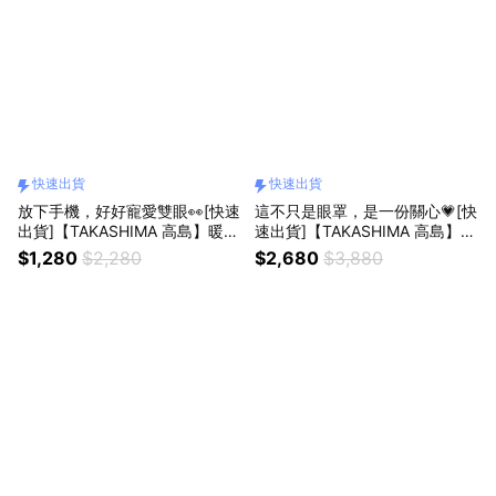
快速出貨
快速出貨
放下手機，好好寵愛雙眼👀[快速
這不只是眼罩，是一份關心💗[快
出貨]【TAKASHIMA 高島】暖眠
速出貨]【TAKASHIMA 高島】眠
眠 按摩眼罩/眼部按摩器 M-203
眠兵 按摩眼罩/眼部按摩器 M-22
$1,280
$2,280
$2,680
$3,880
(舒眠舒壓/生日禮物/獅子座禮物)
09A (舒眠舒壓/生日禮物/孝親
禮/母親節禮物/獅子座禮物)