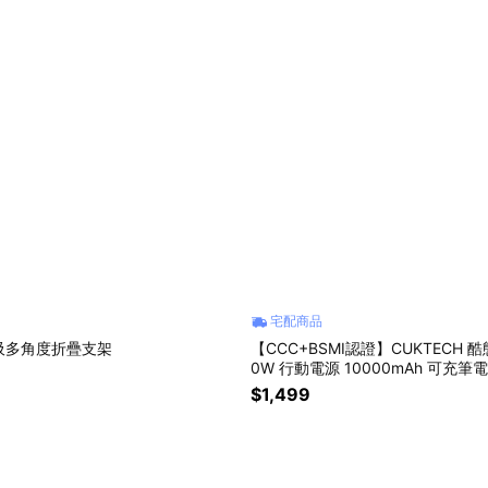
宅配商品
吸多角度折疊支架
【CCC+BSMI認證】CUKTECH 酷態
0W 行動電源 10000mAh 可充筆電
B100P)
$1,499