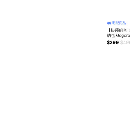
宅配商品
【掛繩組合
納包 Gogo
手機掛繩
$299
$49