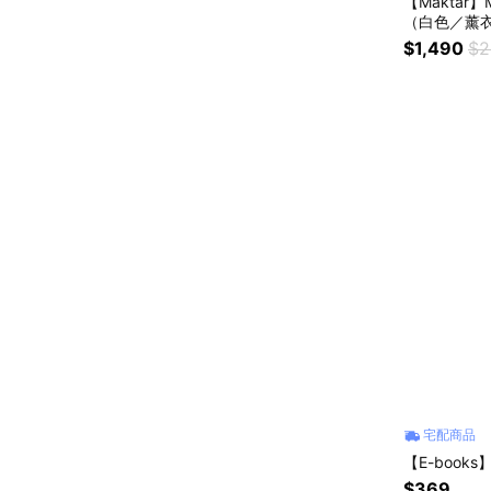
【Maktar】M
（白色／薰
$1,490
$2
宅配商品
【E-books
$369