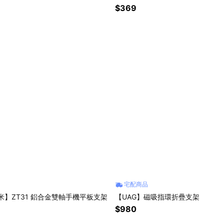
$369
宅配商品
 瑞米】ZT31 鋁合金雙軸手機平板支架
【UAG】磁吸指環折疊支架
$980