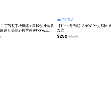
宅配商品
！】可調整手機掛繩＋零錢包 小物收
【Timo禮品館】SNOOPY史努比
ro鑰匙包 長款斜挎背繩 iPhone/三星
支架
9
$290
$590