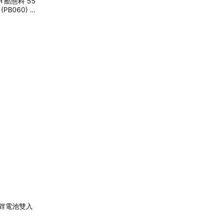
H 酷態科 55
PB060) 隨
AA鋰電池雙入