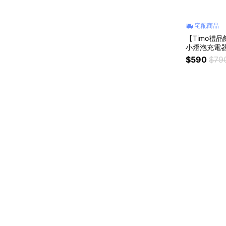
宅配商品
【Timo禮品
小燈泡充電器
$590
$79