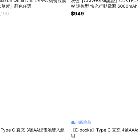
aktar Qubii Duo USB-A 備份豆腐
灰色【CCC+BSMI認證】CUKTEC
衣草紫）顏色任選
W 迷你型 快充行動電源 6000mAh (
附15cm Type-C線 旅遊首選
,190
$949
宅配商品
】Type C 直充 3號AA鋰電池雙入組
【E-books】Type C 直充 4號A
組