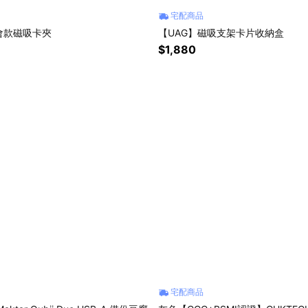
宅配商品
會款磁吸卡夾
【UAG】磁吸支架卡片收納盒
$1,880
宅配商品