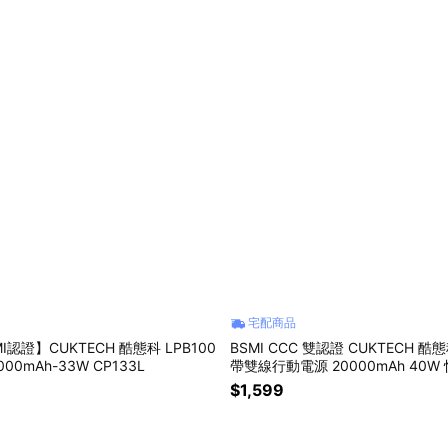
宅配商品
I認證】CUKTECH 酷態科 LPB100
BSMI CCC 雙認證 CUKTECH 酷態
00mAh-33W CP133L
帶雙線行動電源 20000mAh 40W 快
16/15 Android
$1,599