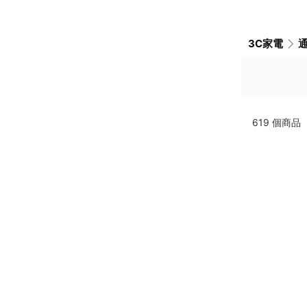
3C家電
619
個商品