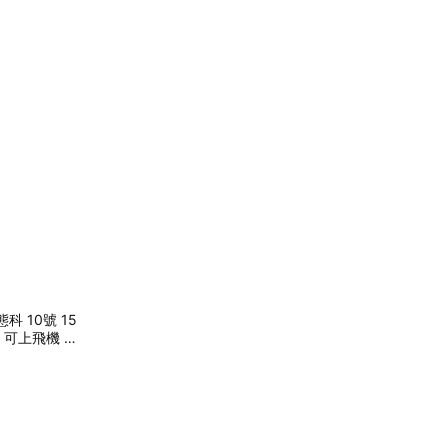
科 10號 15
 可上飛機 (P