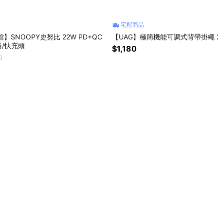
宅配商品
館】SNOOPY史努比 22W PD+QC
【UAG】極簡機能可調式背帶掛繩 
/快充頭
$1,180
0