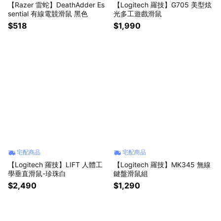
【Razer 雷蛇】DeathAdder Es
【Logitech 羅技】G705 美型炫
sential 有線電競滑鼠 黑色
光多工遊戲滑鼠
$518
$1,990
宅配商品
宅配商品
【Logitech 羅技】LIFT 人體工
【Logitech 羅技】MK345 無線
學垂直滑鼠-珍珠白
鍵盤滑鼠組
$2,490
$1,290