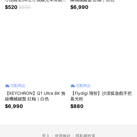
(快速出貨)
$520
$699
$6,990
宅配商品
宅配商品
【KEYCHRON】Q1 Ultra 8K 無
【Flydigi 飛智】沙漠狐遊戲手把
線機械鍵盤 紅軸｜白色
暮光粉
$6,990
$880
登入
使用條款
隱私權政策