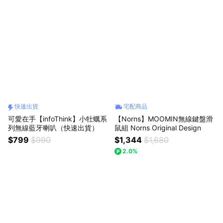
快速出貨
宅配商品
可愛在手【infoThink】小牡蠣系
【Norns】MOOMIN無線鍵盤滑
列無線藍牙喇叭（快速出貨）
鼠組 Norns Original Design
$799
$990
$1,344
$1,680
2.0%