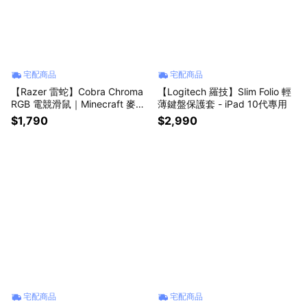
宅配商品
宅配商品
【Razer 雷蛇】Cobra Chroma
【Logitech 羅技】Slim Folio 輕
RGB 電競滑鼠｜Minecraft 麥塊
薄鍵盤保護套 - iPad 10代專用
限定版
$1,790
$2,990
宅配商品
宅配商品