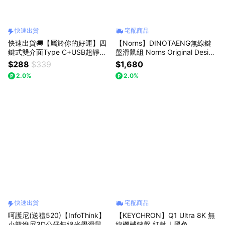
快速出貨
宅配商品
快速出貨🚚【屬於你的好運】四
【Norns】DINOTAENG無線鍵
鍵式雙介面Type C+USB超靜音
盤滑鼠組 Norns Original Design
無線滑鼠M84 E-books
呆萌町
$288
$339
$1,680
2.0%
2.0%
快速出貨
宅配商品
呵護尼(送禮520)【InfoThink】
【KEYCHRON】Q1 Ultra 8K 無
小熊維尼3D公仔無線光學滑鼠
線機械鍵盤 紅軸｜黑色