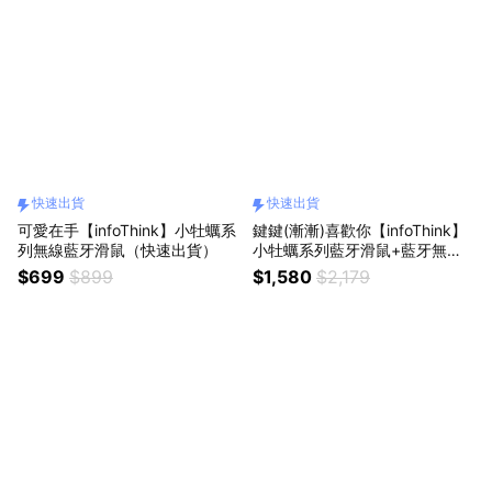
快速出貨
快速出貨
可愛在手【infoThink】小牡蠣系
鍵鍵(漸漸)喜歡你【infoThink】
列無線藍牙滑鼠（快速出貨）
小牡蠣系列藍牙滑鼠+藍牙無線
鍵盤-2入組（快速出貨）
$699
$899
$1,580
$2,179