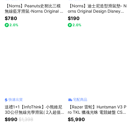
【Norns】Peanuts史努比三模
【Norns】迪士尼造型滑鼠墊- N
無線藍牙滑鼠-Norns Original D
orns Original Design Disney正
esign Snoopy一鍵多工 輕鬆切
版授權 電腦滑鼠墊 桌墊 小熊維
$780
$190
換裝置
尼 三眼怪 史迪奇 奇奇蒂蒂 小飛
2.0%
2.0%
象(每款式最少需購買2件)
快速出貨
宅配商品
送禮1+1【InfoThink】小熊維尼
【Razer 雷蛇】Huntsman V3 P
3D公仔無線光學滑鼠( 2入超值
ro TKL 獵魂光蛛 電競鍵盤 CS2
組，好友分享包)快速出貨
聯名
$990
$1,398
$5,990