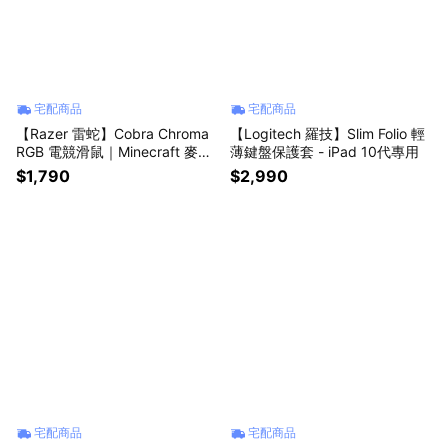
宅配商品
宅配商品
【Razer 雷蛇】Cobra Chroma
【Logitech 羅技】Slim Folio 輕
RGB 電競滑鼠｜Minecraft 麥塊
薄鍵盤保護套 - iPad 10代專用
限定版
$1,790
$2,990
宅配商品
宅配商品