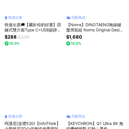
快速出貨
宅配商品
快速出貨🚚【屬於你的好運】四
【Norns】DINOTAENG無線鍵
鍵式雙介面Type C+USB超靜音
盤滑鼠組 Norns Original Design
無線滑鼠M84 E-books
呆萌町
$288
$339
$1,680
10.0%
10.0%
快速出貨
宅配商品
呵護尼(送禮520)【InfoThink】
【KEYCHRON】Q1 Ultra 8K 無
小熊維尼3D公仔無線光學滑鼠
線機械鍵盤 紅軸｜黑色