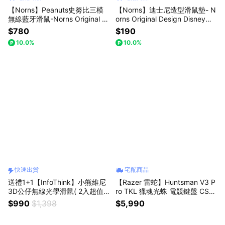
【Norns】Peanuts史努比三模
【Norns】迪士尼造型滑鼠墊- N
無線藍牙滑鼠-Norns Original D
orns Original Design Disney正
esign Snoopy一鍵多工 輕鬆切
版授權 電腦滑鼠墊 桌墊 小熊維
$780
$190
換裝置
尼 三眼怪 史迪奇 奇奇蒂蒂 小飛
10.0%
10.0%
象(每款式最少需購買2件)
快速出貨
宅配商品
送禮1+1【InfoThink】小熊維尼
【Razer 雷蛇】Huntsman V3 P
3D公仔無線光學滑鼠( 2入超值
ro TKL 獵魂光蛛 電競鍵盤 CS2
組，好友分享包)快速出貨
聯名
$990
$1,398
$5,990