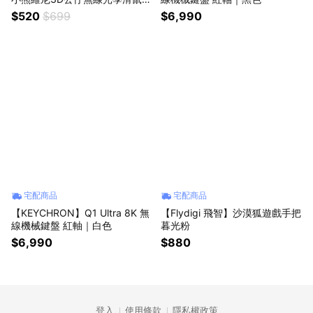
(快速出貨)
$520
$699
$6,990
宅配商品
宅配商品
【KEYCHRON】Q1 Ultra 8K 無
【Flydigi 飛智】沙漠狐遊戲手把
線機械鍵盤 紅軸｜白色
暮光粉
$6,990
$880
登入
使用條款
隱私權政策