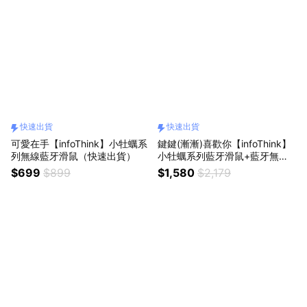
快速出貨
快速出貨
可愛在手【infoThink】小牡蠣系
鍵鍵(漸漸)喜歡你【infoThink】
列無線藍牙滑鼠（快速出貨）
小牡蠣系列藍牙滑鼠+藍牙無線
鍵盤-2入組（快速出貨）
$699
$899
$1,580
$2,179