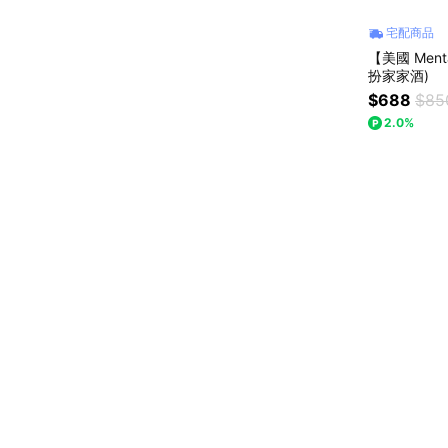
宅配商品
【美國 Men
扮家家酒)
$688
$85
2.0%