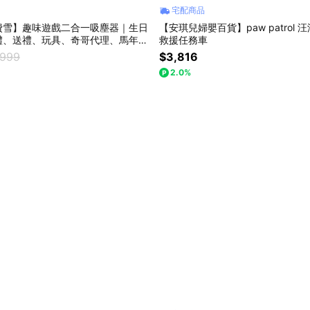
宅配商品
費雪】趣味遊戲二合一吸塵器｜生日
【安琪兒婦嬰百貨】paw patrol
禮、送禮、玩具、奇哥代理、馬年吉
救援任務車
樂
,999
$3,816
2.0%