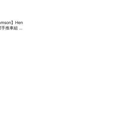
son】Hen
清潔手推車組 (D
好習慣養成 生日