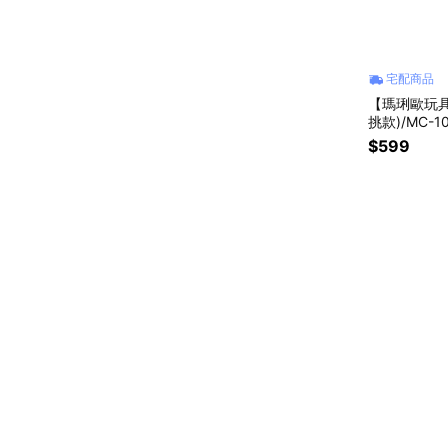
宅配商品
【瑪琍歐玩
挑款)/MC-1
$599