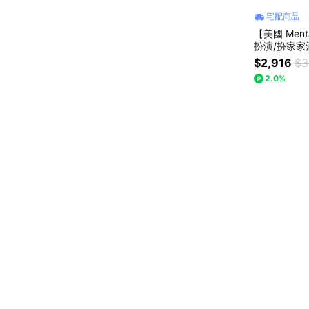
宅配商品
【美國 Men
扮演/扮家家
$2,916
$3
2.0%