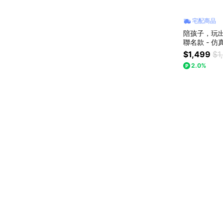
宅配商品
陪孩子，玩出生
聯名款 - 仿
(DIS-00
$1,499
$1
日禮物 禮物
2.0%