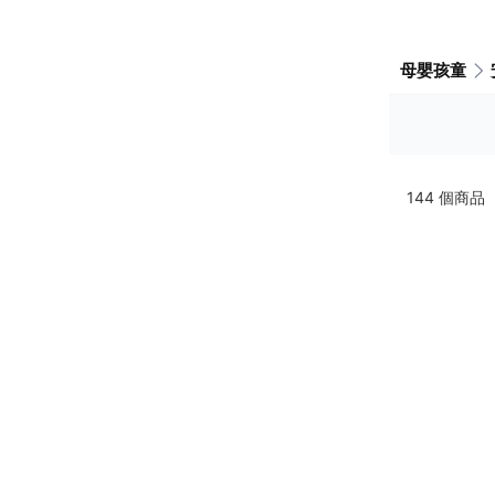
母嬰孩童
144
個商品