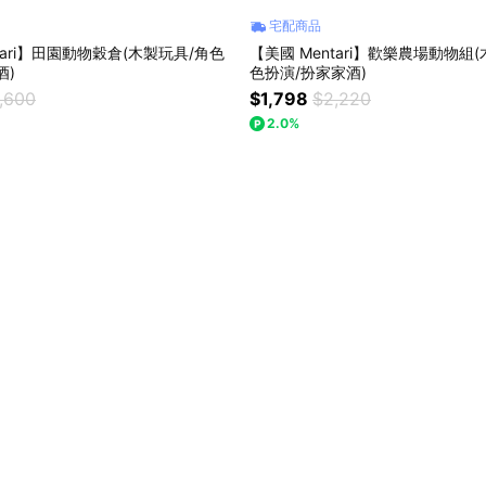
宅配商品
tari】田園動物穀倉(木製玩具/角色
【美國 Mentari】歡樂農場動物組
酒)
色扮演/扮家家酒)
,600
$1,798
$2,220
2.0%