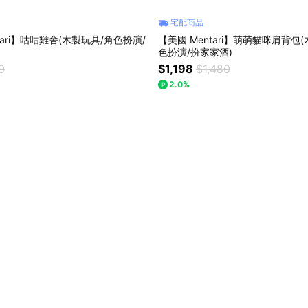
宅配商品
tari】咕咕雞舍(木製玩具/角色扮演/
【美國 Mentari】萌萌貓咪肩背包
色扮演/扮家家酒)
0
$1,198
$1,480
2.0%