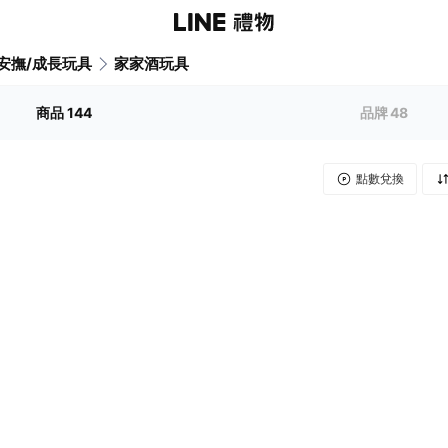
安撫/成長玩具
家家酒玩具
商品
144
品牌
48
點數兌換