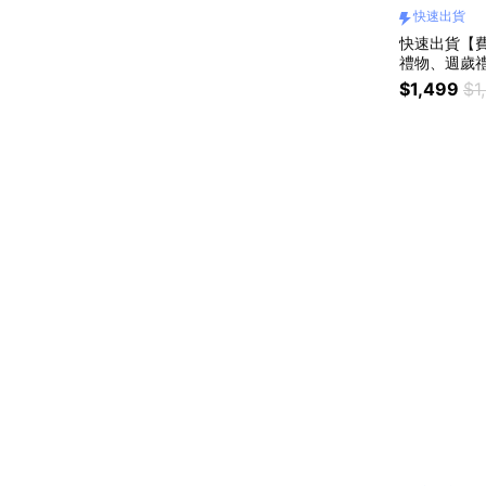
快速出貨
快速出貨【
禮物、週歲
祥、新年快
$1,499
$1