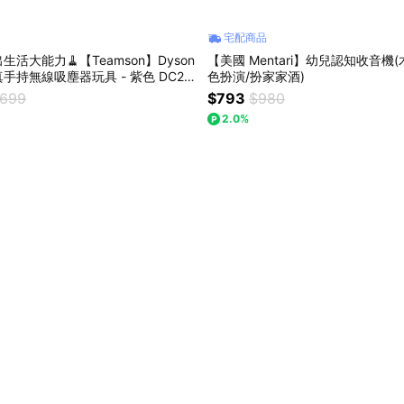
宅配商品
活大能力🧹【Teamson】Dyson
【美國 Mentari】幼兒認知收音機
真手持無線吸塵器玩具 - 紫色 DC22
色扮演/扮家家酒)
027) 兒童玩具 角色扮演 好習慣養成 生
,699
$793
$980
推薦
2.0%