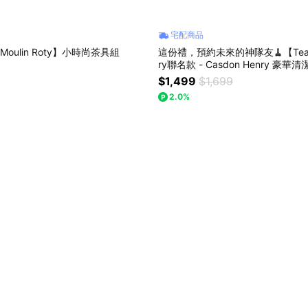
宅配商品
Moulin Roty】小時尚茶具組
這份禮，預約未來的神隊友🧹【Team
ry聯名款 - Casdon Henry 豪華
IS-00028) 兒童玩具 角色扮演 
$1,499
$1,699
禮物 禮物推薦
2.0%