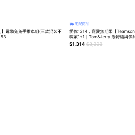
宅配商品
具】電動兔兔手推車組(三款混裝不
愛你1314，寵愛無期限【Teamson
083
獨家1+1｜Tom&Jerry 湯姆貓與
廚房 + 華納Looney Tunes造型
$1,314
$3,398
一生一世禮