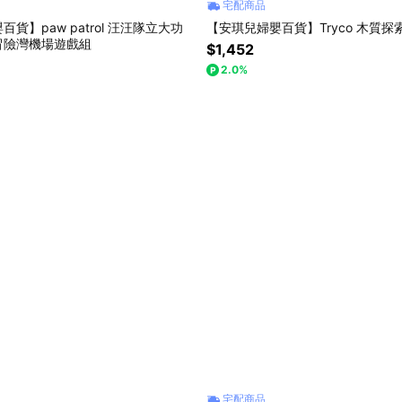
宅配商品
貨】paw patrol 汪汪隊立大功
【安琪兒婦嬰百貨】Tryco 木質探
冒險灣機場遊戲組
$1,452
2.0%
宅配商品