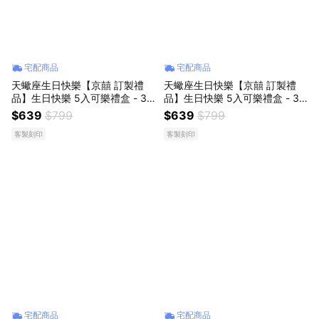
宅配商品
宅配商品
天蠍座生日快樂【京囍 訂製禮
天蠍座生日快樂【京囍 訂製禮
品】生日快樂 5入可樂禮盒 - 33
品】生日快樂 5入可樂禮盒 - 33
0ml 客製化 免費刻字 生日快樂
0ml 客製化 免費刻字 生日快樂
$639
$799
$639
$799
情人獻禮 男友 女友 永遠愛你 甜
情人獻禮 男友 女友 永遠愛你 甜
客製刻印
客製刻印
蜜幸福 生日禮物 送禮推薦 浪漫
蜜幸福 生日禮物 送禮推薦 浪漫
儀式感
儀式感
宅配商品
宅配商品