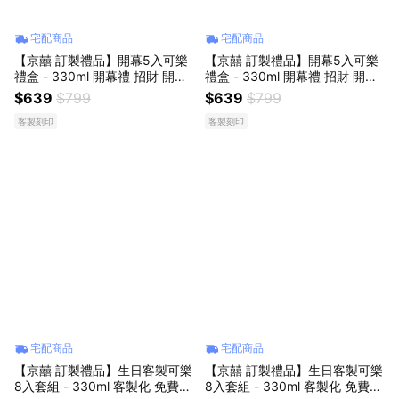
宅配商品
宅配商品
【京囍 訂製禮品】開幕5入可樂
【京囍 訂製禮品】開幕5入可樂
禮盒 - 330ml 開幕禮 招財 開幕
禮盒 - 330ml 開幕禮 招財 開幕
開店送禮 招財小物 入厝擺件 招
開店送禮 招財小物 入厝擺件 招
$639
$799
$639
$799
財擺件 招財貓擺飾 入厝禮物
財擺件 招財貓擺飾 入厝禮物
客製刻印
客製刻印
宅配商品
宅配商品
【京囍 訂製禮品】生日客製可樂
【京囍 訂製禮品】生日客製可樂
8入套組 - 330ml 客製化 免費刻
8入套組 - 330ml 客製化 免費刻