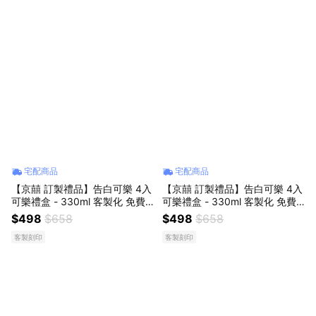
宅配商品
宅配商品
【京囍 訂製禮品】告白可樂 4入
【京囍 訂製禮品】告白可樂 4入
可樂禮盒 - 330ml 客製化 免費
可樂禮盒 - 330ml 客製化 免費
刻字 生日快樂 情人獻禮 男友 女
刻字 生日快樂 情人獻禮 男友 女
$498
$658
$498
$658
友 永遠愛你 甜蜜幸福 生日禮物
友 永遠愛你 甜蜜幸福 生日禮物
客製刻印
客製刻印
送禮推薦 浪漫儀式感
送禮推薦 浪漫儀式感