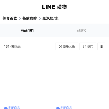
美食茶飲
茶飲咖啡
氣泡飲/水
商品
161
品牌
0
161
個商品
點數兌換
熱門
宅配商品
宅配商品