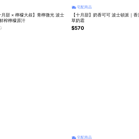
宅配商品
月甜 × 檸檬大叔】青檸微光 波士
【十月甜】奶香可可 波士頓派｜香濃
%鮮榨檸檬原汁
草奶霜
0
$570
宅配商品