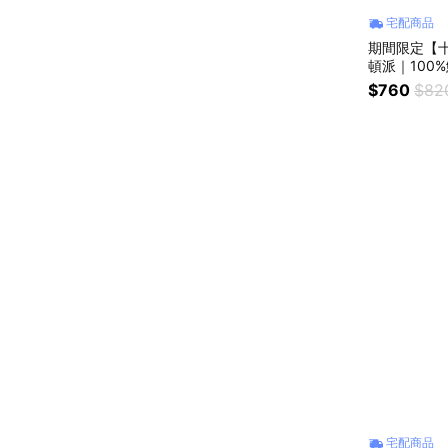
宅配商品
期間限定【十
頓派｜100
$760
$82
宅配商品