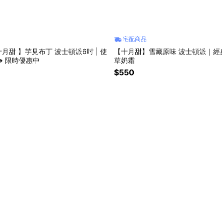
宅配商品
月甜 】芋見布丁 波士頓派6吋 | 使
【十月甜】雪藏原味 波士頓派｜經典
➜ 限時優惠中
草奶霜
$550