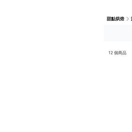
甜點烘焙
12
個商品