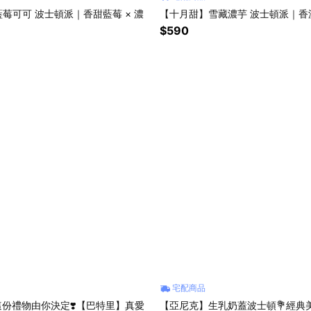
莓可可 波士頓派｜香甜藍莓 × 濃
【十月甜】雪藏濃芋 波士頓派｜香
$590
宅配商品
 這份禮物由你決定❣️【巴特里】真愛
【亞尼克】生乳奶蓋波士頓💐經典