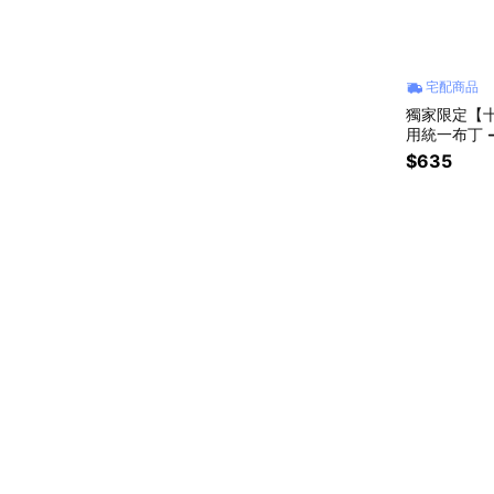
宅配商品
獨家限定【十
用統一布丁 
$635