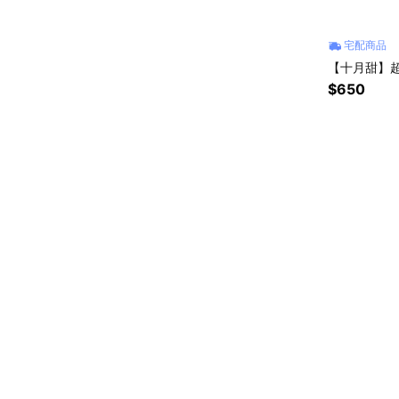
宅配商品
【十月甜】
$650