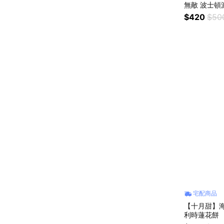
無敵 波士頓
$420
$50
宅配商品
【十月甜】海
利時蓮花餅