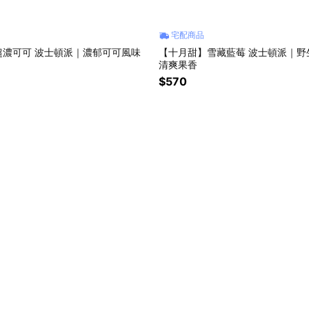
宅配商品
超濃可可 波士頓派｜濃郁可可風味
【十月甜】雪藏藍莓 波士頓派｜野
清爽果香
$570