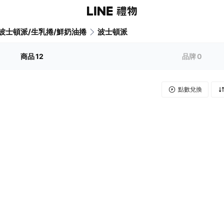
波士頓派/生乳捲/鮮奶油捲
波士頓派
商品
12
品牌
0
點數兌換