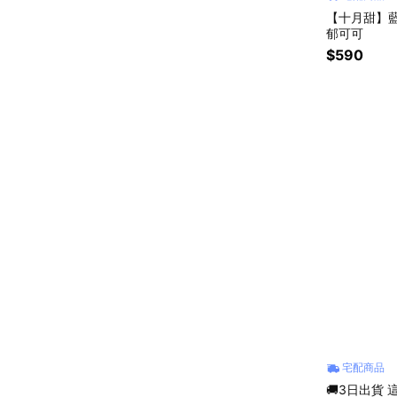
【十月甜】藍
郁可可
$590
宅配商品
🚚3日出貨