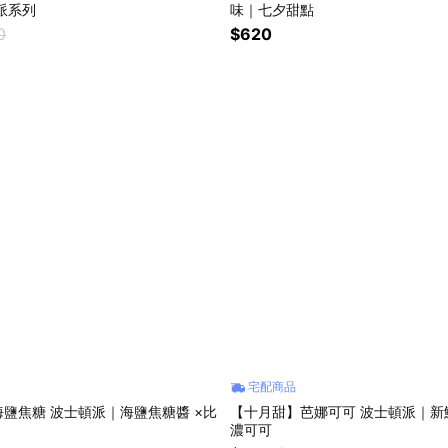
派系列
味｜七夕甜點
0
$620
宅配商品
鹽焦糖 波士頓派｜海鹽焦糖醬 ×比
【十月甜】芭娜可可 波士頓派｜新鮮
濃可可