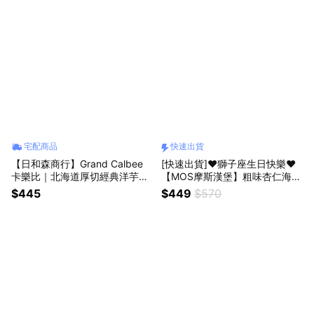
宅配商品
快速出貨
【日和森商行】Grand Calbee
[快速出貨]❤️獅子座生日快樂❤️
卡樂比｜北海道厚切經典洋芋片
【MOS摩斯漢堡】粗味杏仁海苔
｜精選四款風味｜大阪梅田阪急
酥1袋+濾泡咖啡10包
$445
$449
$570
限定