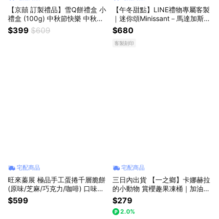
【京囍 訂製禮品】雪Q餅禮盒 小
【午冬甜點】LINE禮物專屬客製
禮盒 (100g) 中秋節快樂 中秋送
｜迷你頌Minissant－馬達加斯加
禮 伴手禮 送禮推薦 雪花酥 手工
經典香草｜文字溫度傳遞計劃
$399
$609
$680
製作 減糖配方 軟Q酥甜 一口接
（含運免運組）
客製刻印
一口
宅配商品
宅配商品
旺來蓁展 極品手工蛋捲千層脆餅
三日內出貨 【一之鄉】卡娜赫拉
(原味/芝麻/巧克力/咖啡) 口味任
的小動物 賞櫻趣果凍桶｜加油禮
選 --- 年節 伴手禮
｜感謝禮⭐️
$599
$279
2.0%