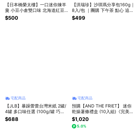
【日本橋榮太樓】一口迷你煉羊
【洪瑞珍】沙琪瑪分享包160g｜
羹 小豆小倉雙口味 北海道紅豆
8入/包 ｜團購 下午茶 點心 追劇
沙洋菜甜點心 外國進口食品 日
解饞 露營 拜拜 伴手禮
$500
$499
式百年拌手禮品 和菓子 辦公室
禮物排名 聖誕感恩節交換禮物
宅配商品
宅配商品
【JLB】暴躁蕾蕾台灣米紙 2罐/
預購【AND THE FRIET】 迷你
4罐 多口味任選 (100g/罐 巧克
乾燥薯條禮盒 (10入組)《完美禮
力/草莓凍乾/酸奶/起司/海苔 辦
品本舖》
$688
$1,020
公室 網紅零食)
5.0%