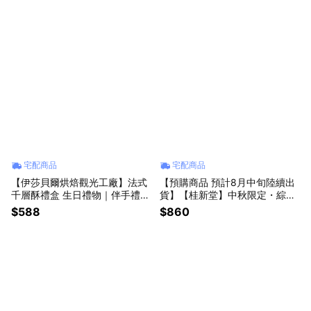
宅配商品
宅配商品
【伊莎貝爾烘焙觀光工廠】法式
【預購商品 預計8月中旬陸續出
千層酥禮盒 生日禮物｜伴手禮｜
貨】【桂新堂】中秋限定・綜合
餅乾禮盒｜畢業禮物｜彌月禮盒
蝦煎餅綜合禮盒(9入)
$588
$860