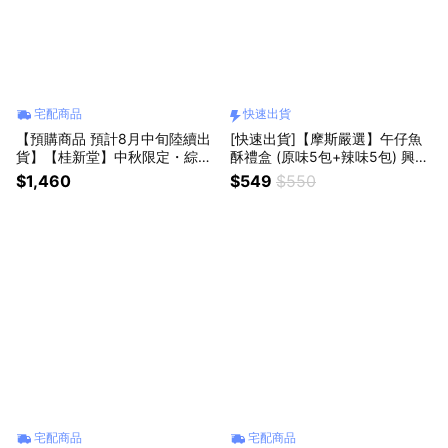
宅配商品
快速出貨
【預購商品 預計8月中旬陸續出
[快速出貨]【摩斯嚴選】午仔魚
貨】【桂新堂】中秋限定・綜合
酥禮盒 (原味5包+辣味5包) 興達
蝦煎餅綜合禮盒(18入)
港漁會
$1,460
$549
$550
宅配商品
宅配商品