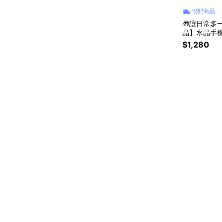
宅配商品
🎁讓日常多一
晶】水晶手
陪伴 #手機
$1,280
物 #送禮推