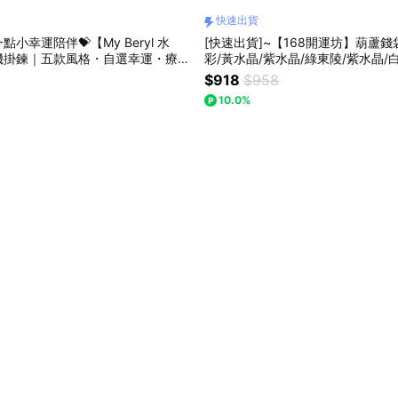
快速出貨
點小幸運陪伴💝【My Beryl 水
[快速出貨]~【168開運坊】葫蘆錢
機掛鍊｜五款風格・自選幸運・療癒
彩/黃水晶/紫水晶/綠東陵/紫水晶/
掛鍊 #水晶掛飾 #幸運小物 #生日禮
錢
$918
$958
薦 #自選款式
10.0%