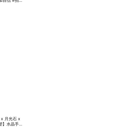
加自信 #招貴
 x 月光石 x
重塑】水晶手鍊