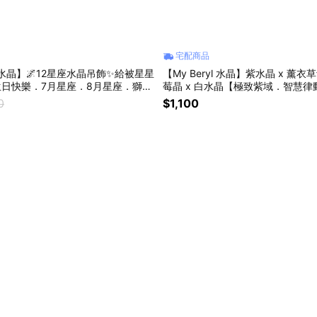
宅配商品
yl 水晶】🌌12星座水晶吊飾✨給被星星
【My Beryl 水晶】紫水晶 x 薰衣
生日快樂．7月星座．8月星座．獅子
莓晶 x 白水晶【極致紫域．智慧
｜智慧覺醒｜安定思緒
0
$1,100