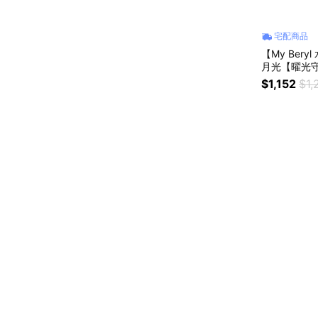
宅配商品
【My Bery
月光【曜光守
化 #溫柔守
$1,152
$1,