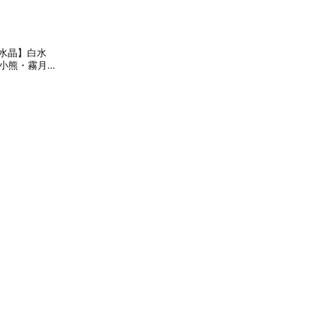
l 水晶】白水
冰晶小熊・霧月
守護 #氣質加
物