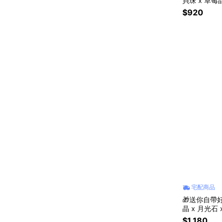
貝珠 x 草
鍊 #增加自
$920
宅配商品
🎁送你自帶好
晶 x 月光石
水晶手鍊｜
$1,180