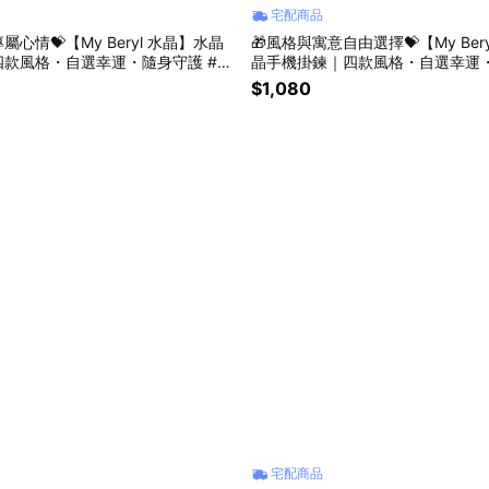
宅配商品
屬心情💝【My Beryl 水晶】水晶
🎁風格與寓意自由選擇💝【My Ber
款風格・自選幸運・隨身守護 #手
晶手機掛鍊｜四款風格・自選幸運・
晶掛飾 #幸運小物 #生日禮物 #送禮
手機掛鍊 #水晶掛飾 #幸運小物 #
$1,080
款式
禮推薦 #自選款式
宅配商品