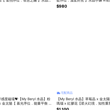
莓晶【 金煦序位．智慧之鑰 】水晶手
藍序位．溫柔對焦 】水晶手鍊 #增
信 #招財運 #人際和諧
人 #溫柔力量
$980
宅配商品
感度磁場💝【My Beryl 水晶】粉
【My Beryl 水晶】草莓晶 x 金太陽
 x 金太陽【 暮光序位．能量平衡 】
瑪瑙 x 紅膠花【星火幻境．知性
自信提升｜直覺敏銳
｜自信提升｜招好人緣
$1,100