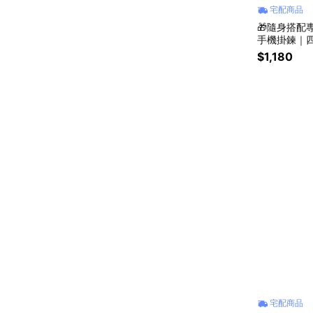
宅配商品
🎁隨身搭配專
手機掛鍊｜四
機掛鍊 #水
$1,180
推薦 #自選
宅配商品