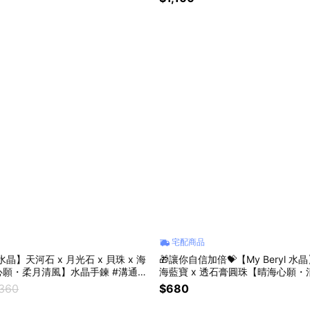
宅配商品
l 水晶】天河石 x 月光石 x 貝珠 x 海
🎁讓你自信加倍💝【My Beryl 水
願・柔月清風】水晶手鍊 #溝通順
海藍寶 x 透石膏圓珠【晴海心願
定 #人緣提升
晶吊飾 #溝通能量 #情緒安定 #心
,360
$680