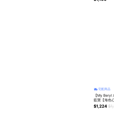
宅配商品
【My Bery
藍寶【海色心
暢 #情緒安
$1,224
$1