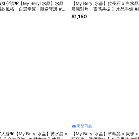
身守護💝【My Beryl 水晶】水晶
【My Beryl 水晶】拉長石 x 白水
款風格・自選幸運・隨身守護 #手
晨曦對焦．靈感共振 】水晶手鍊 #
晶掛飾 #幸運小物 #生日禮物 #送禮
信能量 #招財運
$1,150
款式
宅配商品
人緣💝【My Beryl 水晶】黃水晶 x
【My Beryl 水晶】草莓晶 x 貝珠 