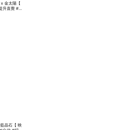
晶 x 金太陽【
提升直覺 #自
x 藍晶石【 映