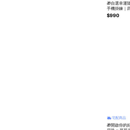
🎁自選幸運隨
手機掛鍊｜四
機掛鍊 #水
$990
推薦 #自選
宅配商品
🎁開啟你的好