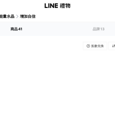
能量水晶
增加自信
商品
41
品牌
13
點數兌換