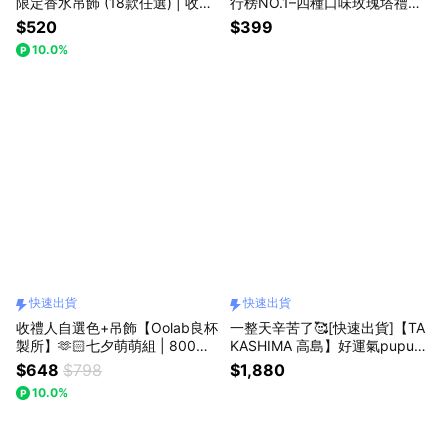
限定香水吊飾 (18款任選) | 收禮
行榜NO.1–四種口味玫瑰塔禮盒
者自選款式 (快速出貨)
「杜拜巧克力」「生日禮盒」
$520
$399
「情人節玫瑰塔」「草莓杜拜」
10.0%
快速出貨
快速出貨
收禮人自選色+吊飾【Oolab良杯
一整天辛苦了🥰[快速出貨]【TA
製所】🫶🏻七夕萌萌組 | 800ml
KASHIMA 高島】好運氣pupu氣
豆沙吸管杯 鼠鼠吊飾組🚗快速出
壓熱敷按摩器 M-301 無線腿部
$648
$798
$1,880
貨
按摩器 美腿機(獅子座禮物/生日
10.0%
快樂/腿部/氣壓式按摩/久站族必
備/小腿痠痛/旅遊)