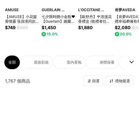
AMUSE
GUERLAIN 嬌蘭LINE官方旗艦館
L'OCCITANE 歐舒丹
肯夢AVEDA
【AMUSE】小花髮
七夕限時贈小金瓶❤️
【歐舒丹】🌹浪漫花
【肯夢AVED
香噴霧 張員瑛同款
【Guerlain】嬌蘭
香禮盒 (收禮者任選
禮幸福🎁擁有
秀髮香水
KISSKISS法式之吻
香氛)🌹(護手霜+沐
氣好人氣 純淨
$749
$999
$1,450
$1,880
$2,080
$2
波光蜜漾護唇膏｜宋
浴膠+禮盒)『LINE
刻字按摩梳組
15.0%
20.0%
慧喬護唇膏｜滋潤型
禮物獨家組合』
LINE禮物獨家
全部
底妝彩妝
室內香氛
身體保養
美
1,767
個商品
篩選
禮物嚴選
全部
底妝彩妝
室內香氛
身體保養
美容/健康家電
香水香氛
國際時尚
家飾佈置
美髮保養
流行飾品
生活家電
週邊
流行女包
杯瓶水壺