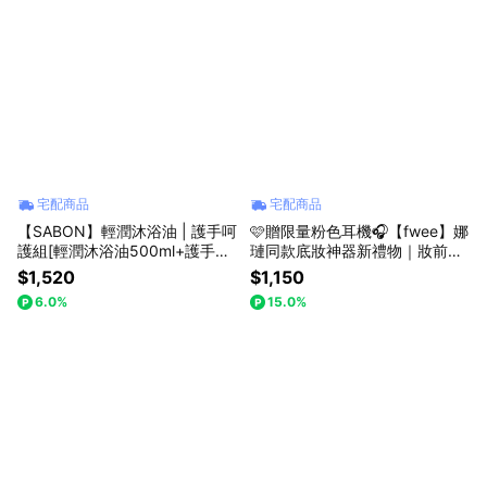
宅配商品
宅配商品
【SABON】輕潤沐浴油 | 護手呵
🩷贈限量粉色耳機🎧【fwee】娜
護組[輕潤沐浴油500ml+護手霜
璉同款底妝神器新禮物｜妝前乳
10ml] 限定贈束口袋包裝 | 禮物
+搖搖噴霧(享品牌提袋)
$1,520
$1,150
獨家 x 哈根達斯限量聯名組
6.0%
15.0%