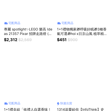
宅配商品
宅配商品
專屬 spotlight✨LEGO 樂高 Ide
1+1禮物獨家🎁呼吸好眠🎁3種香
as 21357 Pixar 招牌走路燈 (居
氣可選🎁hoi x日京山風 植萃精
家擺設 禮物 DIY積木 生日禮物 )
油舒眠噴霧180ml (浮白之境/隱
$2,312
$2,569
$451
$900
青之野/沉墨之海)🎁買1送1
宅配商品
快速出貨
1+1禮盒組「收禮人自選香味！
1314送愛給你【InfoThink】史