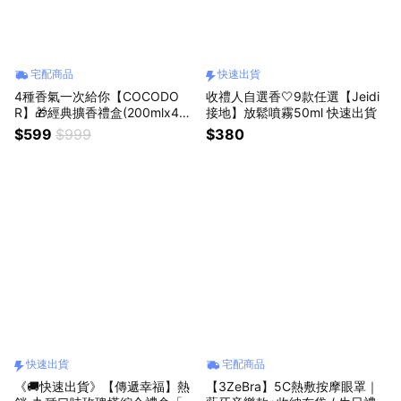
宅配商品
快速出貨
4種香氣一次給你【COCODO
收禮人自選香🤍9款任選【Jeidi
R】🎁經典擴香禮盒(200mlx4入
接地】放鬆噴霧50ml 快速出貨
組)🎁生日/慶祝/情人節/紀念日/
$599
$999
$380
療癒/慰勞/交換禮物/禮盒 小蒼蘭
白茉莉 白麝香 柑橘薰衣草
快速出貨
宅配商品
《🚚快速出貨》【傳遞幸福】熱
【3ZeBra】5C熱敷按摩眼罩｜