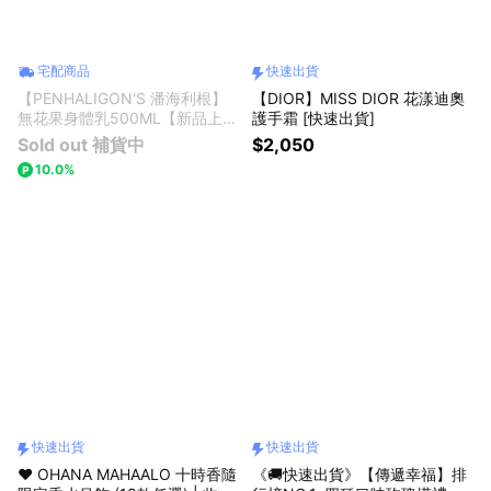
數位
開運風水
茶飲咖啡
臉部保養
通訊
黃金金飾
巧克力
宅配商品
快速出貨
【PENHALIGON'S 潘海利根】
【DIOR】MISS DIOR 花漾迪奧
無花果身體乳500ML【新品上
護手霜 [快速出貨]
市】【生日禮物首選】【喬遷之
Sold out 補貨中
$2,050
禮推薦】
10.0%
快速出貨
快速出貨
❤️ OHANA MAHAALO 十時香隨
《🚚快速出貨》【傳遞幸福】排