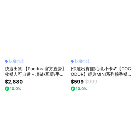
快速出貨
快速出貨
快速出貨 【Pandora官方直營】
[快速出貨]贈心意小卡💕【COC
收禮人可自選 - 項鏈/耳環/手鏈/
ODOR】經典MINI系列擴香禮盒
串飾/戒指/迪士尼
(50mlx8入.) 生日/慶祝/情人節/
$2,880
$599
$999
紀念日/喬遷/療癒/慰勞/交換禮物
10.0%
10.0%