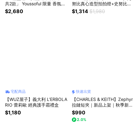
共2款」 Youssoful 限量 香氛洗
努比真心造型拍拍燈+史努比飛
護禮盒(身體/美髮系列) # Saint
行手持製冷風扇各一(快速出貨)
$2,680
$1,314
$1,980
moritz 聖莫里茲 無花果 牡丹 麝
香 七夕
宅配商品
快速出貨
【WUZ屋子】義大利 L’ERBOLA
【CHARLES & KEITH】Zephyr
RIO 蕾莉歐 經典護手霜禮盒
拉鏈短夾｜新品上架｜秋季新品
｜生日送禮推薦｜快速出貨｜小
$1,180
$990
CK｜官方直營
2.0%