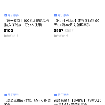
電子票券
電子票券
【統一超商】100元虛擬商品卡
【Hami Video】電視運動館 90
(輸入序號後．可分次使用)
天(加贈30天)好禮即享券
$100
$567
$597
預約送禮
預約送禮
電子票券
電子票券
【拿坡里披薩‧炸雞】Mini C餐 喜
必勝應援！【必勝客】 13吋大比
客券
薩(買1送3) 好禮即享券