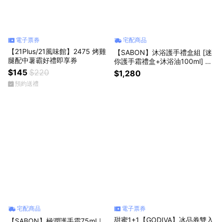
電子票券
宅配商品
【21Plus/21風味館】2475 烤雞
【SABON】沐浴護手禮盒組 [迷
腿配中薯霸好禮即享券
你護手霜禮盒+沐浴油100ml] 禮
物獨家 x 哈根達斯限量聯名組
$145
$220
$1,280
預約送禮
宅配商品
電子票券
甜蜜1+1【GODIVA】冰品券雙入
【SABON】極潤護手霜75ml｜