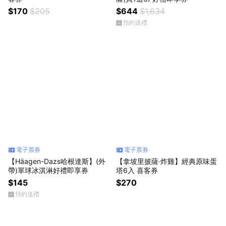
$170
$205
$644
$1,634
預約送禮
電子票券
電子票券
【Häagen-Dazs哈根達斯】(外
【拿坡里披薩‧炸雞】經典原味蛋
帶)單球冰淇淋好禮即享券
塔6入 喜客券
$145
$270
預約送禮