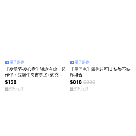
電子票券
電子票券
【麥當勞·麥心意】謝謝有你一起
【星巴克】四你超可以 快樂不缺
作伴：雙層牛肉吉事堡+麥克鷄
席組合
塊(4塊)+可樂(中) 好禮即享券
$158
$818
$880
預約送禮
預約送禮