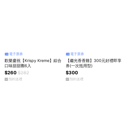
電子票券
電子票券
歡樂慶祝【Krispy Kreme】綜合
【繼光香香雞】300元好禮即享
口味甜甜圈6入
券(一次抵用型)
$260
$282
$300
預約送禮
預約送禮