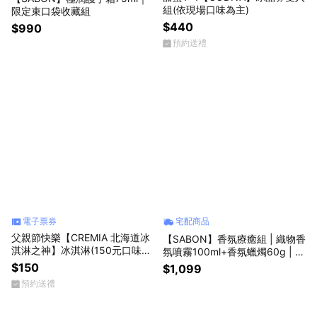
組(依現場口味為主)
限定束口袋收藏組
$440
$990
預約送禮
電子票券
宅配商品
父親節快樂【CREMIA 北海道冰
【SABON】香氛療癒組 | 織物香
淇淋之神】冰淇淋(150元口味任
氛噴霧100ml+香氛蠟燭60g | 限
選)
量束口袋收藏組 | 禮物獨家
$150
$1,099
預約送禮