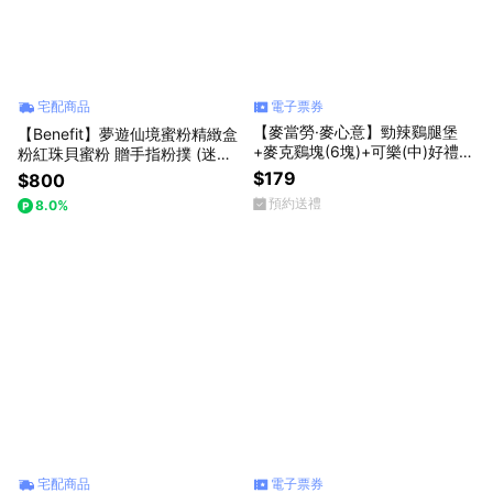
宅配商品
電子票券
【麥當勞·麥心意】勁辣鷄腿堡
【Benefit】夢遊仙境蜜粉精緻盒
+麥克鷄塊(6塊)+可樂(中)好禮即
粉紅珠貝蜜粉 贈手指粉撲 (迷你
享券
腮紅/心意彩妝禮)
$179
$800
預約送禮
8.0%
宅配商品
電子票券