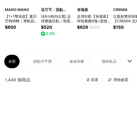
MANO MANO
逗可可：甜點研究室
肯德基
CREMIA
【1+1雙倍甜】夏日
[48小時內出貨] 足
足球狂歡【肯德基】
父親節雙倍快
芒狗特輯｜厚餡花花
球應援狂歡／熬夜觀
咔啦脆雞6塊+蛋撻
【CREMIA 
探險家＋經典馬卡龍
賽必備／3份包裝輕
禮盒+香酥脆薯 全家
淇淋之神】冰
$650
$520
$626
$902
$150
禮盒3入
鬆嚐鮮／最可愛咖啡
餐 好禮即享券
(150元口味任
2.0%
／迷你露咖啡冰磚
最低購買數為2
真空包3包組合【逗
可可】／宜蘭暢銷超
人氣咖啡甜點／
DOCOCO Dessert
全部
甜點伴手禮
速食快餐
咖啡飲品
1,449
個商品
篩選
禮物嚴選
全部
甜點伴手禮
速食快餐
咖啡飲品
美食餐券
現金禮券
便利商店
休閒娛樂
生活藥妝
身體保養
底妝彩妝
香水香氛
室內香氛