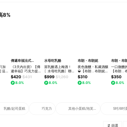
高8%
傳遞幸福法式甜點
水母吃乳酪
布朗・布朗妮
布朗・布
只加
《3天內出貨》【傳
當乳酪遇上梅酒！
夜色微醺・私藏酒釀
一口微醺的
 這
遞幸福】巧克力提拉
〖水母吃乳酪〗聯名
🥃【布朗．布朗妮】
【布朗．
️!!
米蘇蘭姆酒塔+玫瑰
虎尾釀-梅子還在醉
布朗尼獨享盒｜4款
士忌酒釀
$420
$431
$999
$1,260
$310
$350
獨享提
荔枝橙酒塔+玫瑰檸
生乳酪（梅酒生乳酪
口味任選｜3個工作
盒(115g
8.0%
8.0%
8.0%
8.0%
（經典
檬玫瑰＋草莓乳酪塔
8切)快速出貨⚡ LINE
天出貨🚚
作天出貨
風味/
(4入玫瑰塔禮盒)
禮物獨家甜點
力）
〔+$299加購玫瑰馬
米蘇、
林糖花束〕「草莓季
甜點」「情人
乳酪/起司蛋糕
巧克力
其他小蛋糕/泡芙/麵包類
5吋/6吋
篩選