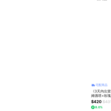
全部
塔/派
宅配商品
《3天內出
姆酒塔+玫
酪塔 (4入
$420
$43
花束〕「草
8.0%