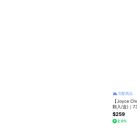
宅配商品
【Joyce 
顆入/盒)｜
$259
2.0%