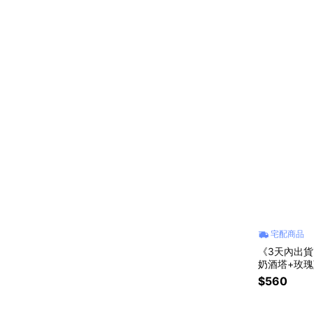
宅配商品
《3天內出貨
奶酒塔+玫瑰荔
親節」「生
$560