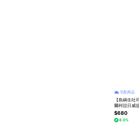
宅配商品
【島嶼生吐
爾柯玆日威
親節禮物，
$680
8.0%