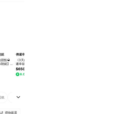
朗妮
傳遞幸福法式甜點
Buonissimo 柏尼西蒙
水母吃乳酪
樹洞
甜點🥃
《3天內出貨》【傳
[3日內出貨] 好久不
馬丁尼微醺X頂級濃
【樹
布朗妮】威
遞幸福】{小酒館開
見!🍷【柏尼西蒙】
縮咖啡〖水母吃乳
禮詩
布朗尼獨享
幕啦！}提拉米蘇蘭
瑪莎拉酒風味提拉米
酪〗咖啡馬丁尼生乳
大人
$650
$680
$788
$999
$1,260
$58
/個)｜3個工
姆酒塔＋玫瑰荔枝橙
蘇(小盒)｜閨密、老
酪(8切)快速出貨
微醺
8.0%
8.0%
8.0%

酒塔(4入玫瑰塔禮
友、獅子座、生日
⚡LINE禮物獨家
禮物/
盒)「草莓季甜點」
「情人節甜點」
蛋糕
蜂蜜/磅蛋糕/長條蛋糕/寶盒蛋糕
茶飲咖啡
波士頓派/生乳捲/鮮奶油捲
禮物嚴選