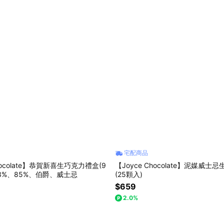
宅配商品
Chocolate】恭賀新喜生巧克力禮盒(9
【Joyce Chocolate】泥媒威
73%、85%、伯爵、威士忌
(25顆入)
$659
2.0%