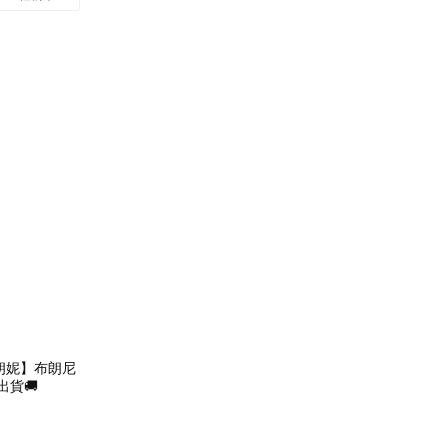
吋蛋糕
馬卡龍/可麗露/達克瓦茲
朗妮】布朗尼
貨🚚