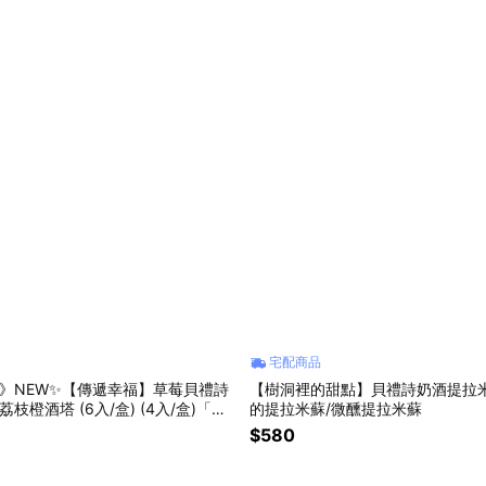
宅配商品
》NEW✨【傳遞幸福】草莓貝禮詩
【樹洞裡的甜點】貝禮詩奶酒提拉米
枝橙酒塔 (6入/盒) (4入/盒)「母
的提拉米蘇/微醺提拉米蘇
日禮」「情人節玫瑰塔」
$580