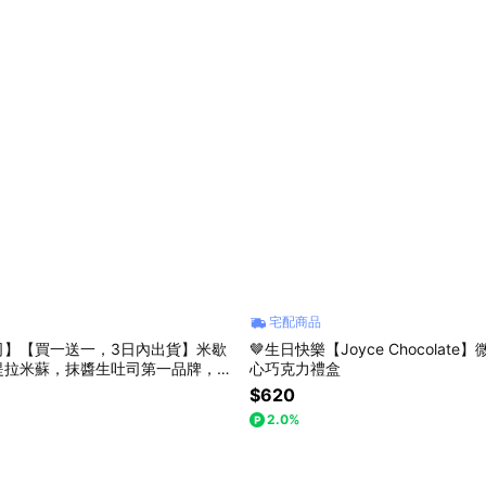
宅配商品
司】【買一送一，3日內出貨】米歇
🤎生日快樂【Joyce Chocolat
提拉米蘇，抹醬生吐司第一品牌，父
心巧克力禮盒
蛋糕首選！情人節禮物
$620
2.0%