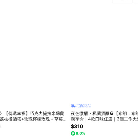
乳酪/起司蛋糕
巧克力
其他小蛋糕/泡芙/麵包類
5吋/6
蜂蜜/磅蛋糕/長條蛋糕/寶盒蛋糕
茶飲咖啡
波士頓派/生乳捲/鮮奶油捲
甜鹹點
餅乾零食
中式糕餅
宅配商品
貨》【傳遞幸福】巧克力提拉米蘇蘭
夜色微醺・私藏酒釀🥃【布朗．布
瑰荔枝橙酒塔+玫瑰檸檬玫瑰＋草莓乳
獨享盒｜4款口味任選｜3個工作天出
玫瑰塔禮盒)〔+$299加購玫瑰馬林糖
1
$310
莓季甜點」「情人
8.0%