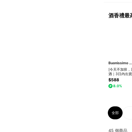
酒香禮最
Buonissimo 柏尼西蒙
[今天不加班，
酒｜3日內出貨]
份禮物由你決定☝
$588
【柏尼西蒙】
8.0%
拉米蘇2入組
原味/瑪莎拉酒
森林莓果/巧克
獨享雙拼提拉
口味自選
全部
45
個商品