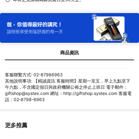
商品資訊
客服聯繫方式: 02-87986963
其他說明事項: 【精誠資訊 客服時間】星期一至五，早上九點至下
午六點，不含國定假日與政府機關公佈之停止上班日 電子郵件：
giftshop@systex.com 網址：http://giftshop.systex.com 客服電
話：02-8798-6963
更多推薦
看更多