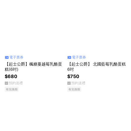
電子票券
電子票券
【起士公爵】楓糖蔓越莓乳酪蛋
【起士公爵】 北國藍莓乳酪蛋糕
糕(6吋)
6吋
$680
$750
預約送禮
預約送禮
有兌換期
有兌換期