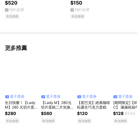
$520
$150
預約送禮
預約送禮
有兌換期
有兌換期
更多推薦
看更多
電子票券
電子票券
電子票券
電子票券
生日快樂！【Lady
【Lady M】280元
【星巴克】經典咖啡
[期間限定]【8
M】280 元切片蛋糕
切片蛋糕二片兌換券
松露生巧克力蛋糕
C】 滿滿祝福
兌換券（僅限部分門
(僅限部分門市外帶)
好禮即享券(6
$280
$560
$120
$128
$133
市外帶）
品+68元蛋糕)
有兌換期
有兌換期
有兌換期
有兌換期