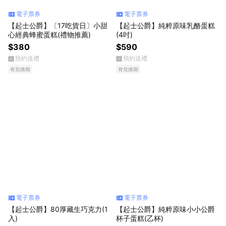
電子票券
電子票券
【起士公爵】〔17吃貨日〕小甜
【起士公爵】純粹原味乳酪蛋糕
心經典蜂蜜蛋糕(禮物推薦)
(4吋)
$380
$590
預約送禮
預約送禮
有兌換期
有兌換期
電子票券
電子票券
【起士公爵】80厚藏生巧克力(1
【起士公爵】純粹原味小小公爵
入)
杯子蛋糕(乙杯)