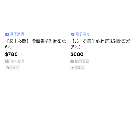
電子票券
電子票券
【起士公爵】 雪釀香芋乳酪蛋糕
【起士公爵】純粹原味乳酪蛋糕
6吋
(6吋)
$780
$680
預約送禮
預約送禮
有兌換期
有兌換期