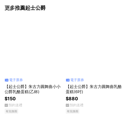
更多推薦起士公爵
看更多
電子票券
電子票券
【起士公爵】朱古力圓舞曲小小
【起士公爵】朱古力圓舞曲乳酪
公爵乳酪蛋糕(乙杯)
蛋糕(6吋)
$150
$880
預約送禮
預約送禮
有兌換期
有兌換期