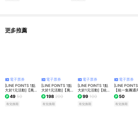
更多推薦
看更多
電子票券
電子票券
電子票券
電子票券
[LINE POINTS 1點
[LINE POINTS 1點
[LINE POINTS 1點
[LINE POINT
大於1元活動]【萬家
大於1元活動]【萬家
大於1元活動]【統一
【統一集團通
福/樂家康】50元好
福/樂家康】200元
集團通用】 100元
50元 7-ELEV
49
50
198
200
99
100
50
禮好禮即享券(本券
好禮即享券(本券無
7-ELEVEN數位商品
位商品禮券 喜
無法存入錢包中使
法存入錢包中使用)
禮券 喜客券(輸入序
(輸入序號後．
有兌換期
有兌換期
有兌換期
有兌換期
用)
號後．可分次使用)
次使用)