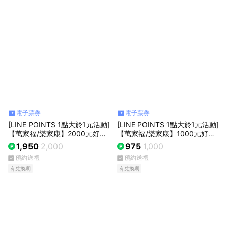
電子票券
電子票券
[LINE POINTS 1點大於1元活動]
[LINE POINTS 1點大於1元活動]
【萬家福/樂家康】2000元好禮
【萬家福/樂家康】1000元好禮
即享券(本券無法存入錢包中使
即享券(本券無法存入錢包中使
1,950
2,000
975
1,000
用)
用)
預約送禮
預約送禮
有兌換期
有兌換期