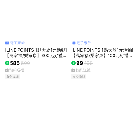
電子票券
電子票券
[LINE POINTS 1點大於1元活動]
[LINE POINTS 1點大於1元活動]
【萬家福/樂家康】600元好禮好
【萬家福/樂家康】100元好禮即
禮即享券(本券無法存入錢包中使
享券(本券無法存入錢包中使用)
585
600
99
100
用)
預約送禮
預約送禮
有兌換期
有兌換期