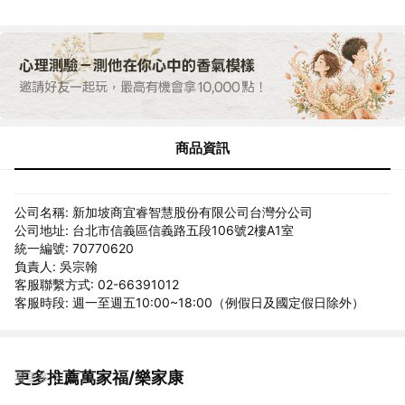
商品資訊
公司名稱: 新加坡商宜睿智慧股份有限公司台灣分公司
公司地址: 台北市信義區信義路五段106號2樓A1室
統一編號: 70770620
負責人: 吳宗翰
客服聯繫方式: 02-66391012
客服時段: 週一至週五10:00~18:00（例假日及國定假日除外）
更多推薦萬家福/樂家康
看更多