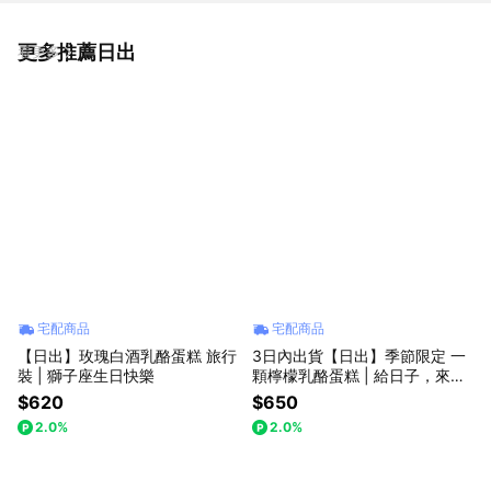
更多推薦日出
看更多
宅配商品
宅配商品
【日出】玫瑰白酒乳酪蛋糕 旅行
3日內出貨【日出】季節限定 一
裝 | 獅子座生日快樂
顆檸檬乳酪蛋糕 | 給日子，來一
點清爽的儀式感
$620
$650
2.0%
2.0%