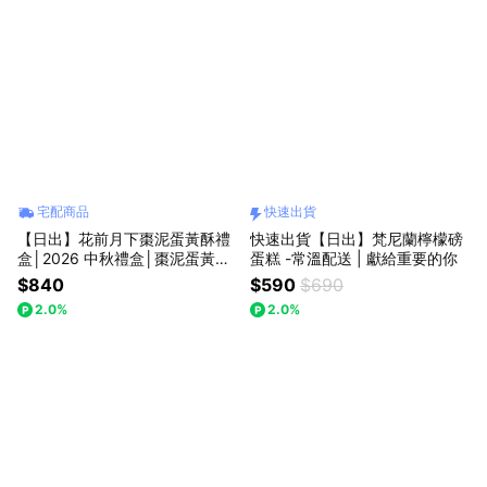
宅配商品
快速出貨
【日出】花前月下棗泥蛋黃酥禮
快速出貨【日出】梵尼蘭檸檬磅
盒│2026 中秋禮盒│棗泥蛋黃酥
蛋糕 -常溫配送 | 獻給重要的你
六顆
$840
$590
$690
2.0%
2.0%