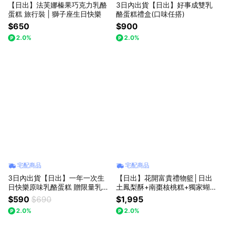
【日出】法芙娜榛果巧克力乳酪
3日內出貨【日出】好事成雙乳
蛋糕 旅行裝 | 獅子座生日快樂
酪蛋糕禮盒(口味任搭)
$650
$900
2.0%
2.0%
宅配商品
宅配商品
3日內出貨【日出】一年一次生
【日出】花開富貴禮物籃│日出
日快樂原味乳酪蛋糕 贈限量乳酪
土鳳梨酥+南棗核桃糕+獨家蝴蝶
抹刀 | 獅子座生日快樂
酥│送禮選日出
$590
$690
$1,995
2.0%
2.0%