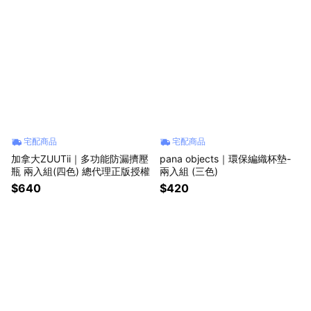
宅配商品
宅配商品
加拿大ZUUTii｜多功能防漏擠壓
pana objects｜環保編織杯墊-
瓶 兩入組(四色) 總代理正版授權
兩入組 (三色)
$640
$420