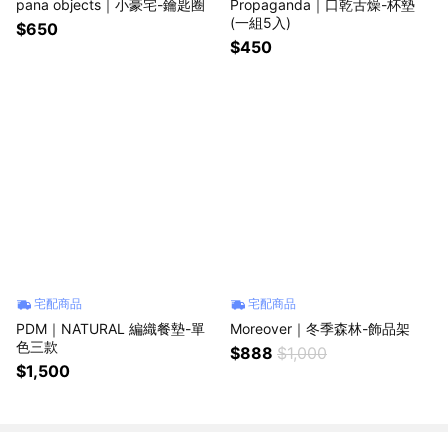
pana objects｜小豪宅-鑰匙圈
Propaganda｜口乾舌燥-杯墊
(一組5入)
$650
$450
宅配商品
宅配商品
PDM｜NATURAL 編織餐墊-單
Moreover｜冬季森林-飾品架
色三款
$888
$1,000
$1,500