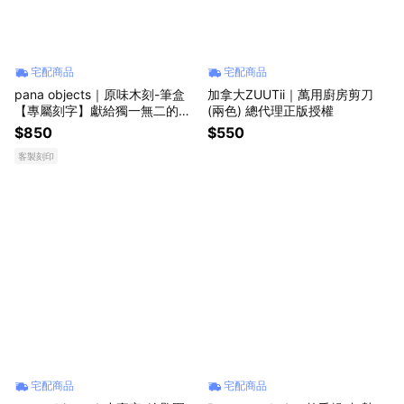
宅配商品
宅配商品
pana objects｜原味木刻-筆盒
加拿大ZUUTii｜萬用廚房剪刀
【專屬刻字】獻給獨一無二的他
(兩色) 總代理正版授權
💝
$850
$550
客製刻印
宅配商品
宅配商品