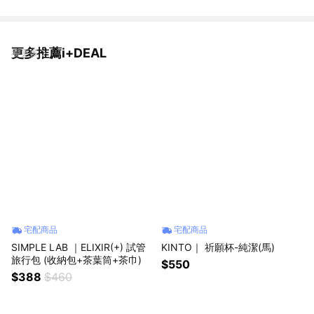
更多推薦i+DEAL
看更多
宅配商品
宅配商品
SIMPLE LAB ｜ELIXIR(+) 試管
KINTO｜ 祈願杯-純潔(馬)
旅行包 (收納包+茶葉筒+茶巾)
$550
$388
$460