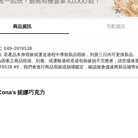
商品資訊
宅配資訊
049-2919528
: 若產品本身瑕疵或運送過程中導致新品瑕疵，到貨三日內可更換新品。
為因素之商品毀損、刮傷、或運輸過程造成包裝破損不完整者，請您儘速
2919528 #9，我們會進行商品瑕疵或損壞鑑定，確認後會儘速將新品補寄
ona's 妮娜巧克力