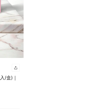
入/盒)｜