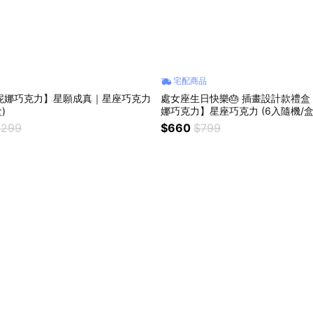
宅配商品
a's妮娜巧克力】星願成真｜星座巧克力
處女座生日快樂🎂 插畫設計款禮盒【C
)
娜巧克力】星座巧克力 (6入隨機/盒
,299
$660
$799