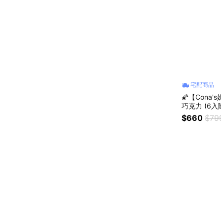
宅配商品
🌠【Con
巧克力 (6入
$660
$79