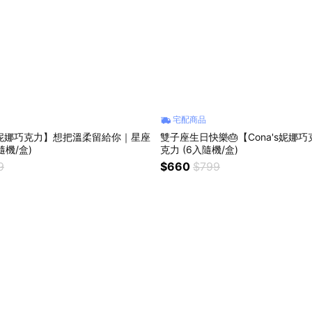
宅配商品
a's妮娜巧克力】想把溫柔留給你｜星座
雙子座生日快樂🎂【Cona's妮娜
隨機/盒)
克力 (6入隨機/盒)
9
$660
$799