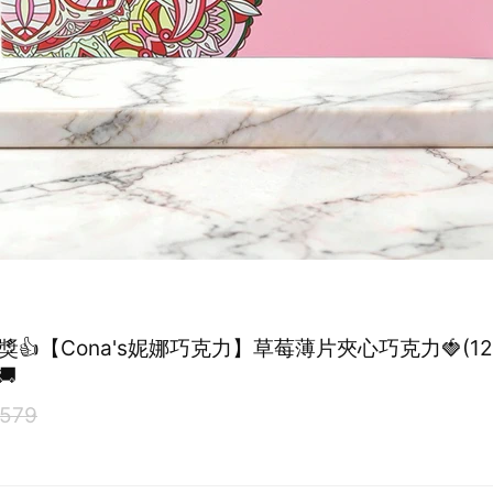
獎👍【Cona's妮娜巧克力】草莓薄片夾心巧克力🍓(12

579