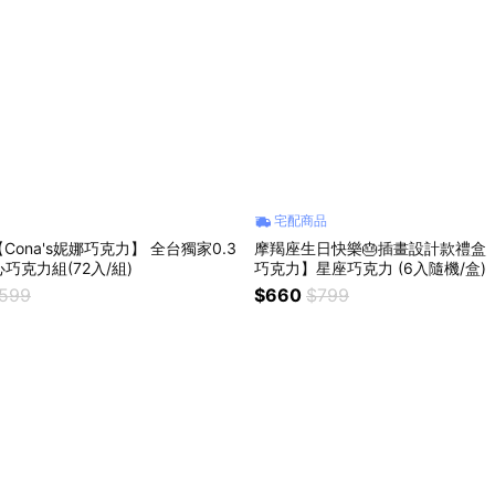
宅配商品
Cona's妮娜巧克力】 全台獨家0.3
摩羯座生日快樂🎂插畫設計款禮盒【C
巧克力組(72入/組)
巧克力】星座巧克力 (6入隨機/盒)
,599
$660
$799