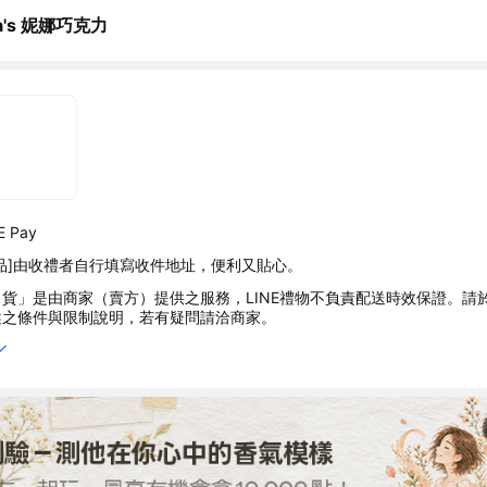
a's 妮娜巧克力
 Pay
品]由收禮者自行填寫收件地址，便利又貼心。
貨」是由商家（賣方）提供之服務，LINE禮物不負責配送時效保證。請
述之條件與限制說明，若有疑問請洽商家。