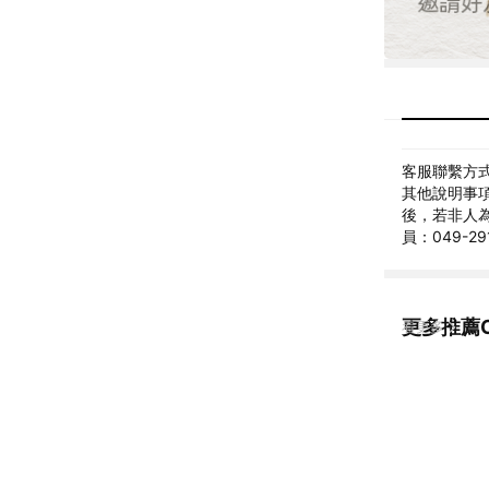
客服聯繫方式: 
其他說明事項
後，若非人
員：049-
更多推薦C
看更多