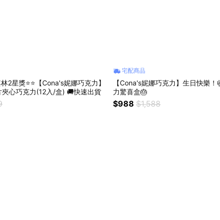
宅配商品
其林2星獎⭐⭐【Cona's妮娜巧克力】
【Cona's妮娜巧克力】生日快樂
夾心巧克力(12入/盒) 🚚快速出貨
力驚喜盒🎂
9
$988
$1,588