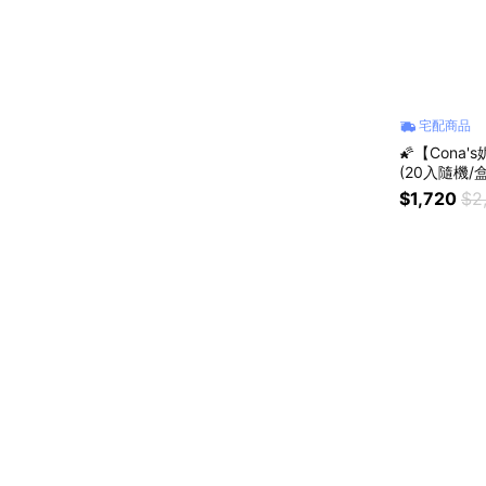
宅配商品
🌠【Con
(20入隨機/盒
$1,720
$2