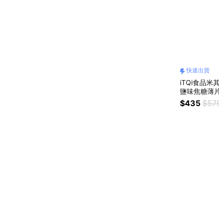
快速出貨
iTQi食品米
鹽味焦糖薄片
$435
$57