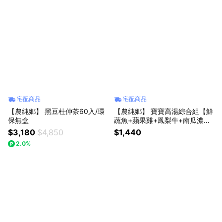
宅配商品
宅配商品
【農純鄉】 黑豆杜仲茶60入/環
【農純鄉】 寶寶高湯綜合組【鮮
保無盒
蔬魚+蘋果雞+鳳梨牛+南瓜濃】
(常溫,16入)
$3,180
$4,850
$1,440
2.0%