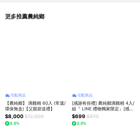
更多推薦農純鄉
看更多
宅配商品
宅配商品
【農純鄉】 滴雞精 60入 (常溫/
[感謝有你禮] 農純鄉滴雞精 4入/
環保無盒)【父親節送禮】
組『 LINE 禮物獨家限定』[感謝
生命中的貴人]
$8,000
$12,000
$699
$870
5.0%
2.0%