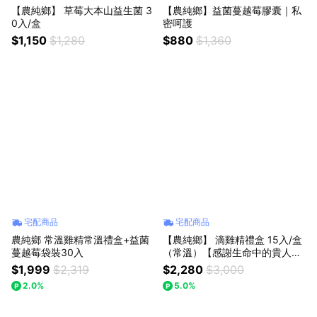
【農純鄉】 草莓大本山益生菌 3
【農純鄉】益菌蔓越莓膠囊｜私
0入/盒
密呵護
$1,150
$1,280
$880
$1,360
宅配商品
宅配商品
農純鄉 常溫雞精常溫禮盒+益菌
【農純鄉】 滴雞精禮盒 15入/盒
蔓越莓袋裝30入
（常溫）【感謝生命中的貴人】
【父親節送禮】
$1,999
$2,319
$2,280
$3,000
2.0%
5.0%