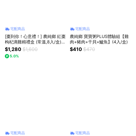
宅配商品
宅配商品
[棗到你！心意禮！] 農純鄉 紅棗
農純鄉 寶寶粥PLUS體驗組【雞
枸杞滴雞精禮盒 (常溫,8入/盒)
肉+豬肉+干貝+鱸魚】(4入/盒)
[感謝有你]
$1,280
$1,600
$410
$470
5.0%
宅配商品
宅配商品