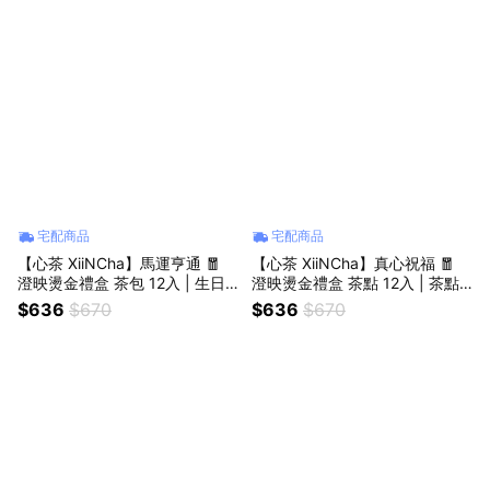
宅配商品
宅配商品
【心茶 XiiNCha】馬運亨通 🧧
【心茶 XiiNCha】真心祝福 🧧
澄映燙金禮盒 茶包 12入 | 生日
澄映燙金禮盒 茶點 12入 | 茶點
禮/新年禮盒/節慶送禮/摩羯座
Ｘ茶包 12入 | 生日禮/年節禮盒/
$636
$670
$636
$670
（附贈提袋）
節慶送禮