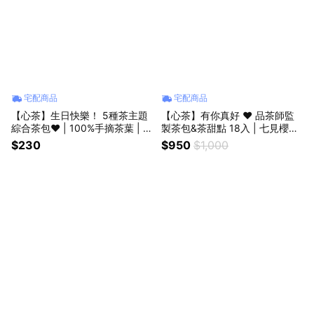
宅配商品
宅配商品
【心茶】生日快樂！ 5種茶主題
【心茶】有你真好 ❤️ 品茶師監
綜合茶包❤️ | 100%手摘茶葉 | LI
製茶包&茶甜點 18入 | 七見櫻堂
NE禮物獨家 | 輕巧茶包禮盒
聯名 | 生日快樂 | 彌月 喜餅 企業
$230
$950
$1,000
贈禮