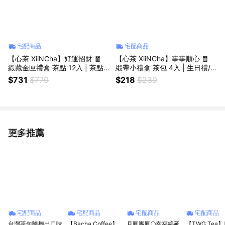
宅配商品
宅配商品
【心茶 XiiNCha】好運招財 🧧
【心茶 XiiNCha】事事順心 🧧
緞藏金匣禮盒 茶點 12入 | 茶點X
緞帶小禮盒 茶包 4入 | 生日禮/
茶包 13入 | 生日禮/年節禮盒/節
新年禮盒/節慶送禮/摩羯座
$731
$770
$218
$230
慶送禮
更多推薦
看更多
宅配商品
宅配商品
宅配商品
宅配商品
台灣茶包隨機出口味
【Bacha Coffee】
月圓團圓🌕幸福綿延
【TWG Tea