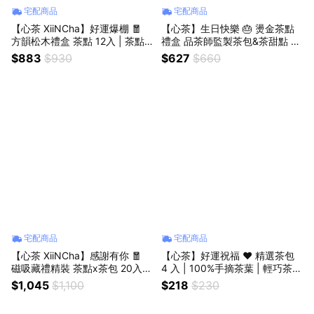
宅配商品
宅配商品
【心茶 XiiNCha】好運爆棚 🧧
【心茶】生日快樂 🎂 燙金茶點
方韻松木禮盒 茶點 12入 | 茶點
禮盒 品茶師監製茶包&茶甜點 11
Ｘ茶包 13入 | 生日禮/年節禮盒/
入| 七見櫻堂聯名 | 生日快樂
$883
$930
$627
$660
節慶送禮
宅配商品
宅配商品
【心茶 XiiNCha】感謝有你 🧧
【心茶】好運祝福 ❤️ 精選茶包
磁吸藏禮精裝 茶點x茶包 20入 |
4 入 | 100%手摘茶葉 | 輕巧茶包
生日禮/年節禮盒/節慶送禮（附
禮盒 | 生日快樂 | 彌月 喜餅 婚禮
$1,045
$1,100
$218
$230
贈提袋）
企業贈禮