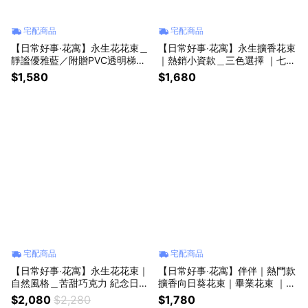
宅配商品
宅配商品
【日常好事‧花寓】永生花花束＿
【日常好事‧花寓】永生擴香花束
靜謐優雅藍／附贈PVC透明梯型
｜熱銷小資款＿三色選擇 ｜七夕
袋 ｜七夕情人節推薦 情人節花
情人節推薦｜情人節花束
$1,580
$1,680
束 生日紀念 送禮推薦
宅配商品
宅配商品
【日常好事‧花寓】永生花花束｜
【日常好事‧花寓】伴伴｜熱門款
自然風格＿苦甜巧克力 紀念日
擴香向日葵花束｜畢業花束 ｜花
禮物 情人節花束 七夕情人節推
束
$2,080
$2,280
$1,780
薦 生日禮物 送禮推薦