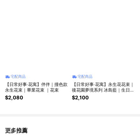
宅配商品
宅配商品
【日常好事‧花寓】伴伴｜撞色款
【日常好事‧花寓】永生花花束｜
永生花束｜畢業花束 ｜花束
後花園夢境系列 冰島藍｜生日禮
物 花禮 七夕情人節推薦 情人節
$2,080
$2,100
花束
更多推薦
看更多