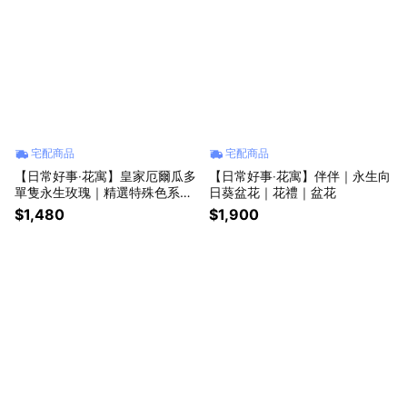
宅配商品
宅配商品
【日常好事‧花寓】皇家厄爾瓜多
【日常好事‧花寓】伴伴｜永生向
單隻永生玫瑰｜精選特殊色系列
日葵盆花｜花禮｜盆花
生日禮物 花禮 七夕情人節推薦
$1,480
$1,900
情人節花束