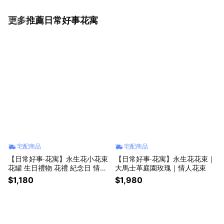
更多推薦日常好事花寓
看更多
宅配商品
宅配商品
【日常好事‧花寓】永生花小花束
【日常好事‧花寓】永生花花束｜
花罐 生日禮物 花禮 紀念日 情人
大馬士革庭園玫瑰｜情人花束
節禮物
$1,180
$1,980