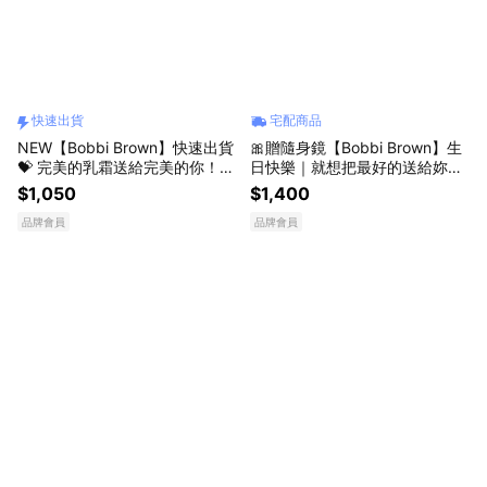
快速出貨
宅配商品
NEW【Bobbi Brown】快速出貨
🎀贈隨身鏡【Bobbi Brown】生
💝 完美的乳霜送給完美的你！｜
日快樂｜就想把最好的送給妳💗
維他命超完美乳霜 #持妝神霜 壽
全新升級💝 晶鑽修護潤色護唇膏​
$1,050
$1,400
星獻禮
#唇紋消失棒｜唯一添加神經醯
品牌會員
品牌會員
胺 的專櫃護唇膏