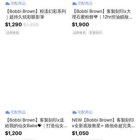
宅配商品
宅配商品
【Bobbi Brown】粉漾幻彩系列
【Bobbi Brown】客製刻印x大
｜超持久炫彩眼影筆
理石蜜粉餅💙｜12hr控油鎖妝，
刷出嫩透亮！送女友 生日禮物推
$1,290
$1,300
$1,900
薦 #五花肉蜜粉餅
品牌會員
品牌會員
客製刻印
宅配商品
宅配商品
【Bobbi Brown】客製刻印x送
NEW【Bobbi Brown】客製刻印
給我的仙女Babe💝｜打造仙女
x全新底妝救星⭐ 維他命超完美
光！金緻美肌粉精巧版 #PinkGlo
乳霜 15ml / 50ml | 妝前乳推薦 |
$1,200
$1,050
w 壽星贈禮 打亮粉 情人節禮物
全新升級 生日禮物 送女友 送男