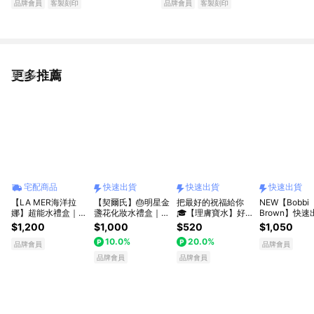
品牌會員
客製刻印
品牌會員
客製刻印
友
更多推薦
看更多
宅配商品
快速出貨
快速出貨
快速出貨
【LA MER海洋拉
【契爾氏】🎂明星金
把最好的祝福給你
NEW【Bobbi
娜】超能水禮盒｜保
盞花化妝水禮盒｜獅
🎓【理膚寶水】好
Brown】快速
濕首選｜謝謝暖心的
子座生日快樂[快速
運陪伴禮｜B5+全面
💝 完美的乳
$1,200
$1,000
$520
$1,050
你
出貨]
修復霜 好友旅行組
完美的你！｜
10.0%
20.0%
(小)｜生日禮物｜感
超完美乳霜 #
品牌會員
品牌會員
謝禮物｜畢業禮物｜
霜 壽星獻禮
品牌會員
品牌會員
快速出貨