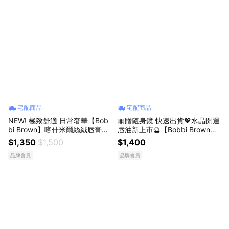
宅配商品
宅配商品
NEW! 極致舒適 日常奢華【Bob
🎀贈隨身鏡 快速出貨💖水晶開運
bi Brown】喀什米爾絲絨唇膏💖
唇油新上市🔮【Bobbi Brown】
全新9色齊上市
晶鑽水晶豐盈護唇油 #水晶豐唇
$1,350
$1,500
$1,400
油｜ 送女友 ｜生日禮物 亮出你
品牌會員
品牌會員
的好氣場