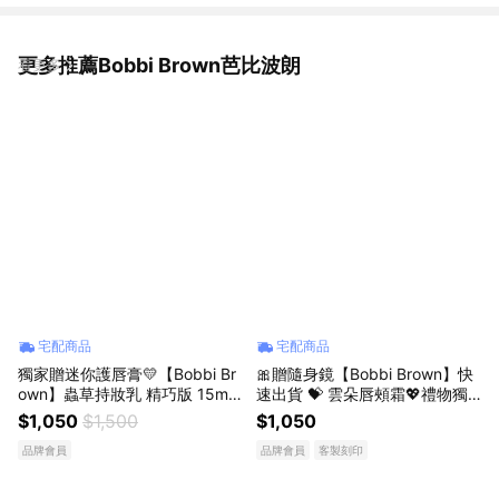
更多推薦Bobbi Brown芭比波朗
看更多
宅配商品
宅配商品
獨家贈迷你護唇膏💛【Bobbi Br
🎀贈隨身鏡【Bobbi Brown】快
own】蟲草持妝乳 精巧版 15ml
速出貨 💝 雲朵唇頰霜💖禮物獨
#素顏提亮 #防護抗UV｜生日禮
家刻印慕斯質地 送女友 生日禮
$1,050
$1,500
$1,050
物｜送女友
物｜收禮者自選色號 | 雲朵腮紅
品牌會員
品牌會員
客製刻印
#刻印禮物