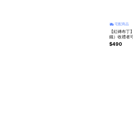
宅配商品
【紅磚布丁】
鐵）收禮者
$490