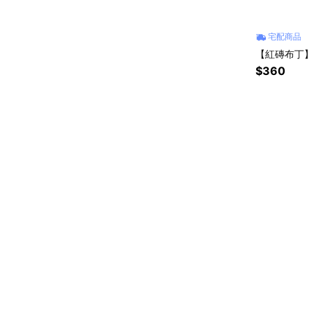
宅配商品
【紅磚布丁】
$360