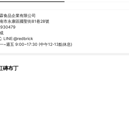
維霖食品企業有限公司
台南市永康區國聖街81巷28號
930479
峰成
INE:@redbrick
~週五 9:00~17:30 (中午12-13點休息)
紅磚布丁