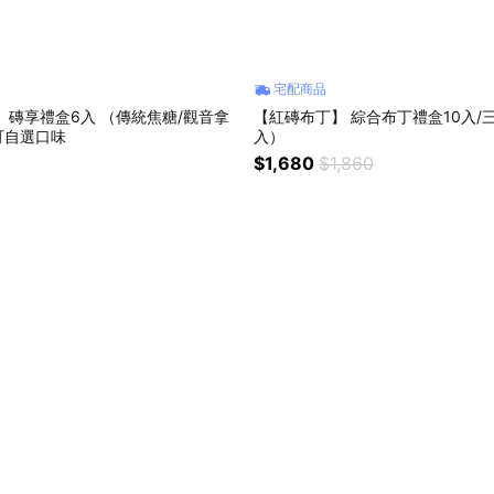
宅配商品
 磚享禮盒6入 （傳統焦糖/觀音拿
【紅磚布丁】 綜合布丁禮盒10入/
可自選口味
入）
$1,680
$1,860