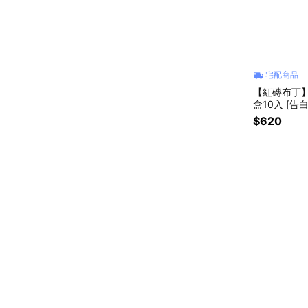
宅配商品
【紅磚布丁
盒10入 [告
$620