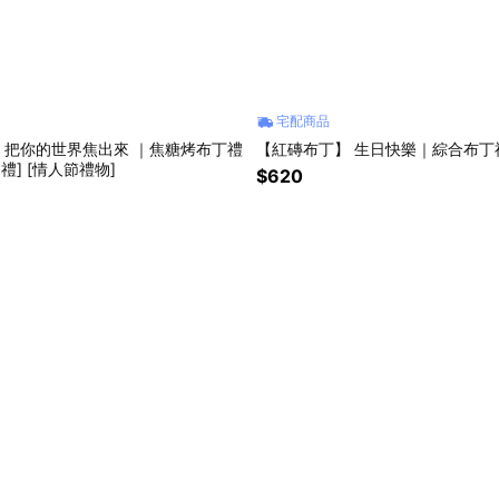
宅配商品
】把你的世界焦出來 ｜焦糖烤布丁禮
【紅磚布丁】 生日快樂｜綜合布丁
白禮] [情人節禮物]
$620