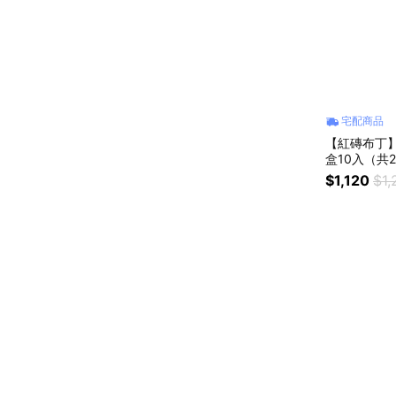
宅配商品
【紅磚布丁
盒10入（共2
$1,120
$1,