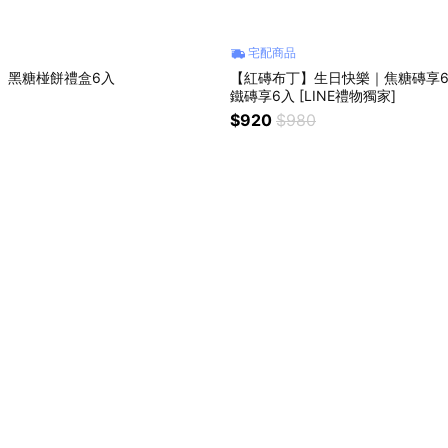
宅配商品
 黑糖椪餅禮盒6入
【紅磚布丁】生日快樂｜焦糖磚享
鐵磚享6入 [LINE禮物獨家]
$920
$980