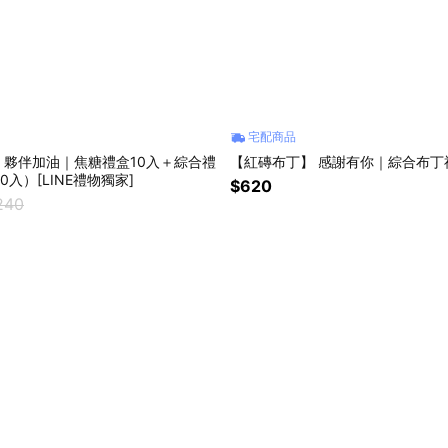
宅配商品
】夥伴加油｜焦糖禮盒10入＋綜合禮
【紅磚布丁】 感謝有你｜綜合布丁
0入）[LINE禮物獨家]
$620
240