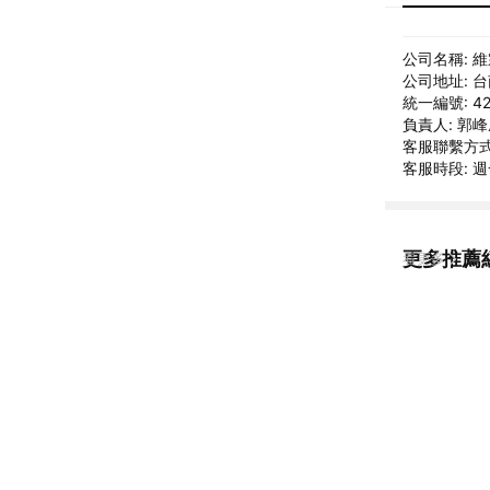
公司名稱: 
公司地址: 
統一編號: 42
負責人: 郭
客服聯繫方式: L
客服時段: 週一
更多推薦
看更多