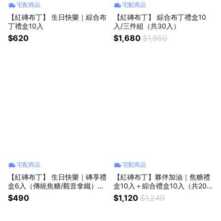
宅配商品
宅配商品
【紅磚布丁】 生日快樂｜綜合布
【紅磚布丁】 綜合布丁禮盒10
丁禮盒10入
入/三件組（共30入）
$620
$1,680
$1,860
宅配商品
宅配商品
【紅磚布丁】 生日快樂｜磚享禮
【紅磚布丁】夥伴加油｜焦糖禮
盒6入（傳統焦糖/觀音拿鐵）收
盒10入＋綜合禮盒10入（共20
禮者可自選口味
入）[LINE禮物獨家]
$490
$1,120
$1,240