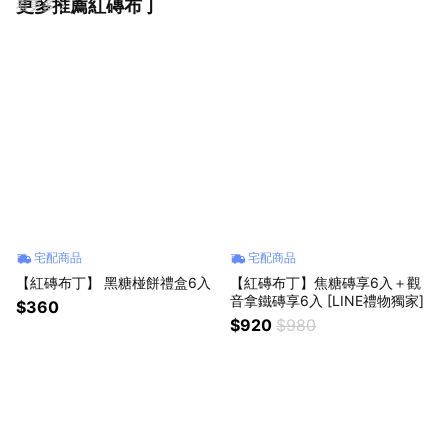
更多推薦紅磚布丁
看更多
宅配商品
宅配商品
【紅磚布丁】 黑糖椪餅禮盒6入
【紅磚布丁】焦糖磚享6入＋觀
音拿鐵磚享6入 [LINE禮物獨家]
$360
$920
$980