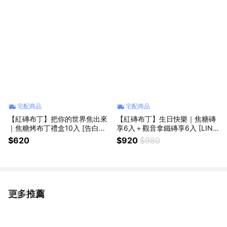
宅配商品
宅配商品
【紅磚布丁】把你的世界焦出來
【紅磚布丁】生日快樂｜焦糖磚
｜焦糖烤布丁禮盒10入 [告白禮]
享6入＋觀音拿鐵磚享6入 [LINE
[情人節禮物]
禮物獨家]
$620
$920
$980
更多推薦
看更多