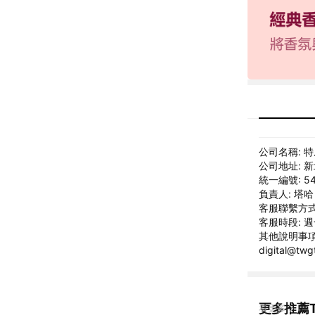
公司名稱: 
公司地址: 
統一編號: 54
負責人: 塔
客服聯繫方式: 
客服時段: 週一
其他說明事項
digital@t
更多推薦T
看更多