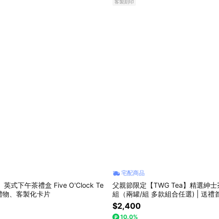
客製刻印
宅配商品
茶禮盒 Five O'Clock Te
父親節限定【TWG Tea】精選紳
aster ｜禮物、客製化卡片
組（兩罐/組 多款組合任選) | 送
自選茶款、客製化卡片
$2,400
10.0%