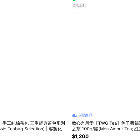
客製刻印
宅配商品
ea】手工純棉茶包 三重經典茶包系列
致心之所愛【TWG Tea】魚子醬錫
sic Teabag Selection) | 客製化卡
之茶 100g/罐(Mon Amour Tea;
節、紀念日禮物、客製化卡片
$1,200