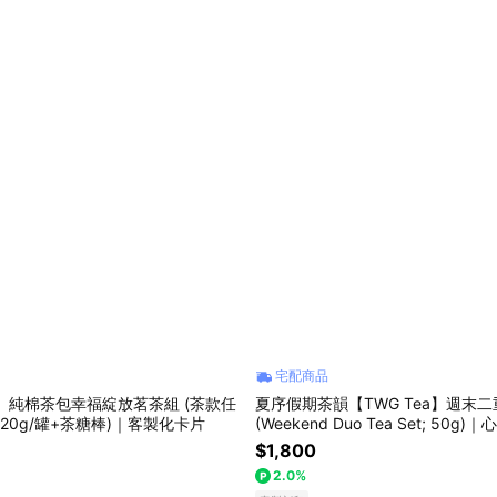
宅配商品
ea】純棉茶包幸福綻放茗茶組 (茶款任
夏序假期茶韻【TWG Tea】週末
 +20g/罐+茶糖棒)｜客製化卡片
(Weekend Duo Tea Set; 50
禮人自選茶款、客製化卡片
$1,800
2.0%