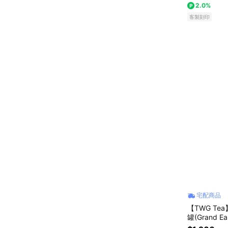
2.0%
客製刻印
宅配商品
【TWG Te
罐(Grand E