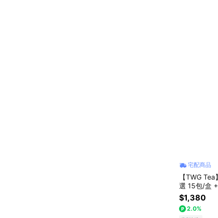
宅配商品
【TWG T
選 15包/盒
$1,380
2.0%