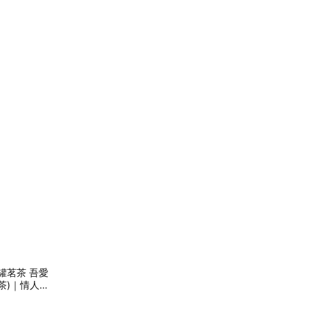
罐茗茶 吾愛
 紅茶)｜情人