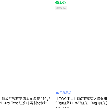
2.0%
客製刻印
宅配商品
a】頂級訂製茗茶 尊爵伯爵茶 110g/
【TWG Tea】時尚茶罐雙入禮盒組
arl Grey Tea; 紅茶)｜客製化卡片
00g(紅茶)+1837紅茶 100g (紅
片