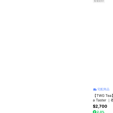
客製刻印
宅配商品
【TWG Tea】英式下午
a T
$2,700
2.0%