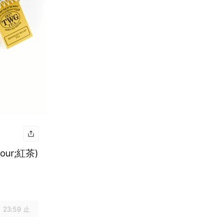
ur;紅茶)
 23:59 止