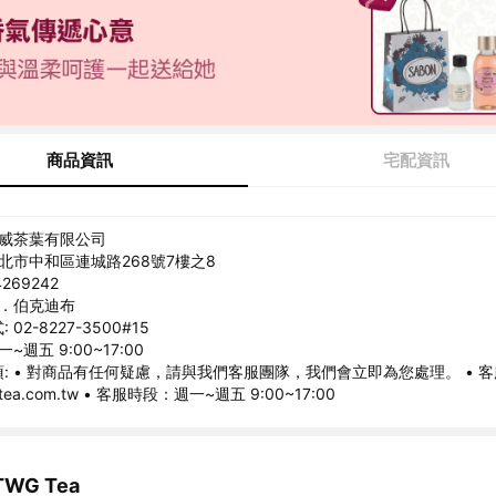
商品資訊
宅配資訊
特威茶葉有限公司
新北市中和區連城路268號7樓之8
269242
哈．伯克迪布
02-8227-3500#15
~週五 9:00~17:00
: • 對商品有任何疑慮，請與我們客服團隊，我們會立即為您處理。 • 
wgtea.com.tw • 客服時段：週一~週五 9:00~17:00
WG Tea