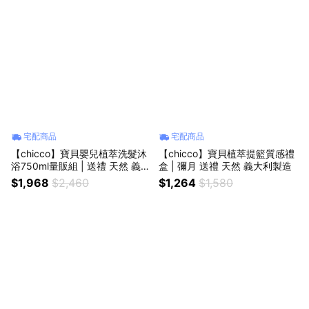
宅配商品
宅配商品
【chicco】寶貝嬰兒植萃洗髮沐
【chicco】寶貝植萃提籃質感禮
浴750ml量販組 | 送禮 天然 義大
盒 | 彌月 送禮 天然 義大利製造
利製造
$1,968
$2,460
$1,264
$1,580