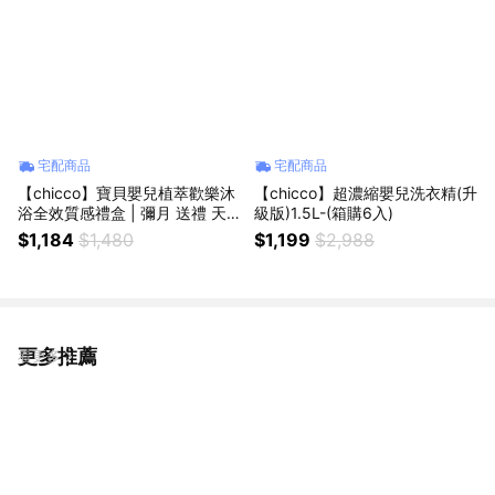
宅配商品
宅配商品
【chicco】寶貝嬰兒植萃歡樂沐
【chicco】超濃縮嬰兒洗衣精(升
浴全效質感禮盒 | 彌月 送禮 天
級版)1.5L-(箱購6入)
然 義大利製造
$1,184
$1,480
$1,199
$2,988
更多推薦
看更多