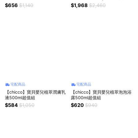
利製造
$656
$1,140
$1,968
$2,460
宅配商品
宅配商品
【chicco】寶貝嬰兒植萃潤膚乳
【chicco】寶貝嬰兒植萃泡泡浴
液500ml超值組
露500ml超值組
$584
$1,050
$620
$940