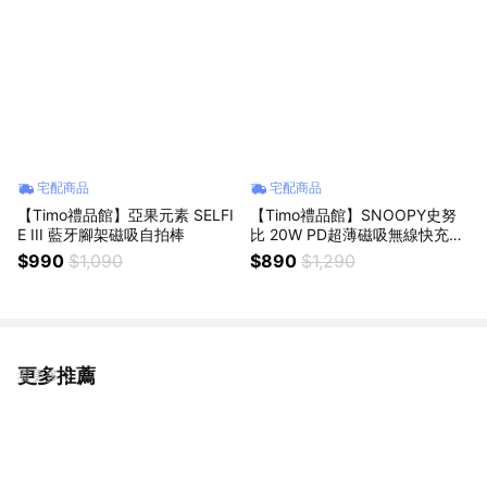
宅配商品
宅配商品
【Timo禮品館】亞果元素 SELFI
【Timo禮品館】SNOOPY史努
E III 藍牙腳架磁吸自拍棒
比 20W PD超薄磁吸無線快充行
動電源5000mAh
$990
$1,090
$890
$1,290
更多推薦
看更多