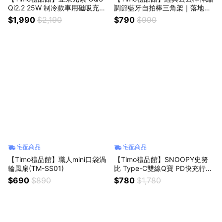
Qi2.2 25W 制冷款車用磁吸充電
調節藍牙自拍棒三角架｜落地式
器
直播支架
$1,990
$2,190
$790
$990
宅配商品
宅配商品
【Timo禮品館】職人mini口袋渦
【Timo禮品館】SNOOPY史努
輪風扇(TM-SS01)
比 Type-C雙線Q寶 PD快充行動
電源10000mAh
$690
$890
$780
$1,780