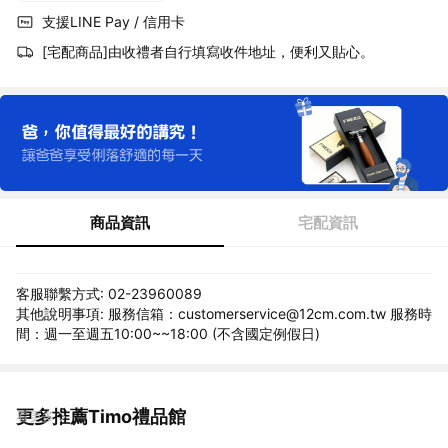
支援LINE Pay / 信用卡
[宅配商品]由收禮者自行填寫收件地址，便利又貼心。
商品資訊
宅配資訊
客服聯繫方式: 02-23960089
其他說明事項: 服務信箱：customerservice@12cm.com.tw 服務時
間：週一至週五10:00~~18:00 (不含國定例假日)
更多推薦Timo禮品館
看更多