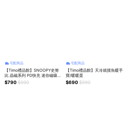
宅配商品
宅配商品
【Timo禮品館】SNOOPY史努
【Timo禮品館】天冷就摸魚暖手
比 晶磁系列 PD快充 迷你磁吸無
寶/暖暖蛋
線充行動電源5000mAh
$790
$990
$690
$990