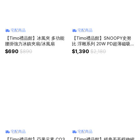
宅配商品
宅配商品
【Timo禮品館】冰風夾 多功能
【Timo禮品館】SNOOPY史努
腰掛強力冰鎮夾扇/冰風扇
比 浮雕系列 20W PD超薄磁吸無
線快充行動電源10000mAh
$690
$890
$1,390
$2,180
宅配商品
宅配商品
【Timo禮品館】亞果元素 CQ3
【Timo禮品館】經典丟丟桿伸縮