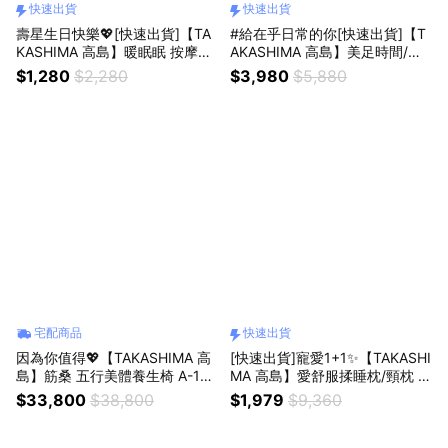
快速出貨
快速出貨
壽星生日快樂💖[快速出貨]【TA
#給在乎日常的你[快速出貨]【T
KASHIMA 高島】暖眠眠 按摩眼
AKASHIMA 高島】美足時間/腳
罩M-203(舒眠舒壓/生日禮物/獅
底按摩器M-8812(生日禮物/情人
$1,280
$2,280
$3,980
$5,880
子座禮物)
禮/孝親禮/母親節禮物/父親節禮
物/)
宅配商品
快速出貨
因為你值得💖【TAKASHIMA 高
[快速出貨]寵愛1+1✨【TAKASHI
島】筋桑 五行美體養生椅 A-132
MA 高島】愛舒服揉睡枕/頸枕 M
0 按摩椅 (父親節禮物/母親節禮
-6199(生日禮物/情人節禮物/新
$33,800
$38,800
$1,979
$9,360
物/孝親禮/喬遷禮/入厝禮)
年禮物/出國必備/獅子座禮物))