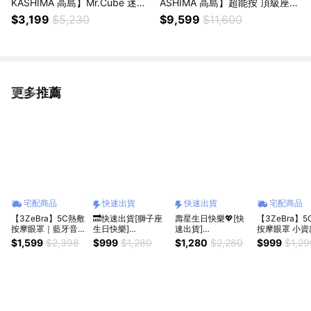
KASHIMA 高島】Mr.Cube 迷你
ASHIMA 高島】超能按 頂級座墊
按摩槍M-1523+愛舒服抱抱枕
按摩椅墊 M-6631(父親節禮物/
$3,199
$5,230
$9,599
$11,600
按摩枕M-6520(運動放鬆/舒緩/
母親節禮物/孝親禮/喬遷禮物/入
生日禮物/父親節禮物)
厝禮物)
更多推薦
看更多
宅配商品
快速出貨
快速出貨
宅配商品
【3ZeBra】5C熱敷
🔜快速出貨[獅子座
壽星生日快樂💖[快
【3ZeBra】
按摩眼罩｜藍牙音樂
生日快樂]
速出貨]
按摩眼罩 小資款
款+收納布袋 / 生日
【Concern 康生】
【TAKASHIMA 高
日禮 朋友家人
$1,599
$2,398
$999
$1,280
$1,280
$2,280
$999
$1,29
禮 朋友 家人送禮推
睛舒適微震熱感眼部
島】暖眠眠 按摩眼
推薦 情人節禮
薦 情人節禮物 閨密
按摩器(多色任選)
罩M-203(舒眠舒壓/
密禮 聖誕禮物
禮 交換禮物 母親節
生日禮物/獅子座禮
禮物
禮物 父親節禮物
物)
1+1組合『LINE禮物
獨家組合』