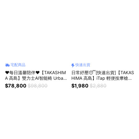
宅配商品
快速出貨
❤️每日溫馨陪伴❤️【TAKASHIM
日常紓壓😴[快速出貨]【TAKAS
A 高島】雙力士AI智能椅 Urban
HIMA 高島】iTap 輕便按摩槍M-
A-5205 | 按摩椅 按摩沙發 (母親
1521(極輕量設計/肌肉放鬆/筋膜
$78,800
$98,800
$1,980
$2,880
節禮物/父親節禮物/孝親禮)
槍/上班族/運動族)