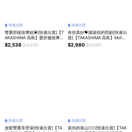
快速出貨
快速出貨
雙重舒緩按摩組💟[快速出貨]【T
有你真好💝謝謝你的照顧[快速出
AKASHIMA 高島】愛舒服按摩枕
貨]【TAKASHIMA 高島】Mofu
+暖眠眠按摩眼罩(獨家組合/寵愛
摩呼 肩頸按摩器M-6185(生日禮
$2,538
$4,530
$2,980
$4,980
1+1/母親節禮物/獅子座禮物)
物/交換禮物/母親節禮物/父親節
禮物/獅子座禮物)
快速出貨
快速出貨
放鬆雙重享受🤩[快速出貨]【TA
當你的靠山👩‍❤️‍👨[快速出貨]【TAK