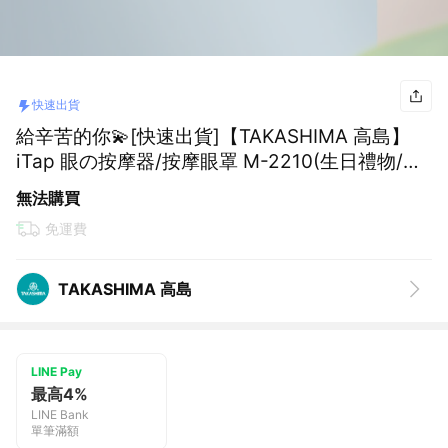
快速出貨
給辛苦的你💫[快速出貨]【TAKASHIMA 高島】
iTap 眼の按摩器/按摩眼罩 M-2210(生日禮物/舒
眠舒壓/孝親禮/母親節禮物/金牛座禮物)
無法購買
免運費
TAKASHIMA 高島
LINE Pay
最高4%
LINE Bank
單筆滿額