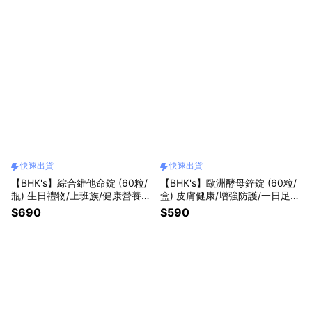
快速出貨
快速出貨
【BHK's】綜合維他命錠 (60粒/
【BHK's】歐洲酵母鋅錠 (60粒/
瓶) 生日禮物/上班族/健康營養/
盒) 皮膚健康/增強防護/一日足
新鮮人/快速出貨
量/快速出貨
$690
$590