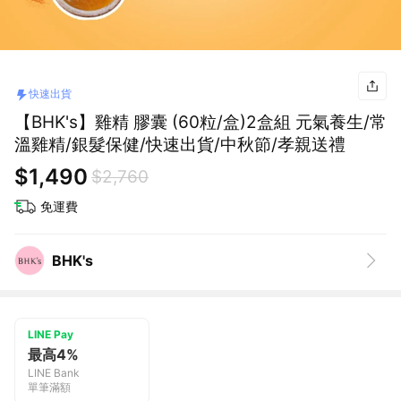
快速出貨
【BHK's】雞精 膠囊 (60粒/盒)2盒組 元氣養生/常
溫雞精/銀髮保健/快速出貨/中秋節/孝親送禮
$1,490
$2,760
免運費
BHK's
LINE Pay
最高4%
LINE Bank
單筆滿額