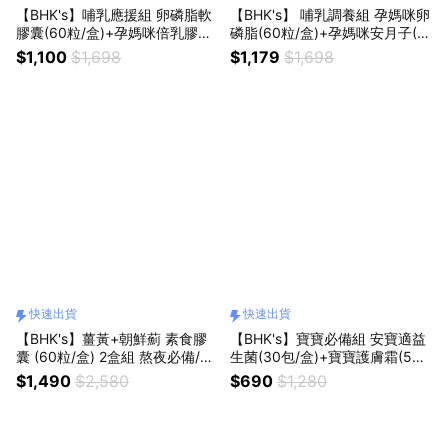
【BHK's】哺乳應援組 卵磷脂軟
【BHK's】 哺乳調養組 孕媽咪卵
膠囊(60粒/盒)+孕媽咪倍乳膠囊
磷脂(60粒/盒)+孕媽咪安月子(6
(60粒/盒) 媽媽禮/月子禮/快速出
0粒/盒) 媽媽禮/月子禮/快速出貨
$1,100
$1,698
$1,179
$1,698
貨
快速出貨
快速出貨
【BHK's】薑黃+朝鮮薊 素食膠
【BHK's】寶寶必備組 安寶適益
囊 (60粒/盒) 2盒組 熬夜必備/考
生菌(30包/盒)+寶寶護膚霜(50
試/應酬/快速出貨
ml/條) 兒童保健/周歲禮物/新生
$1,490
$2,580
$690
$1,280
兒/彌月禮/寶寶/快速出貨