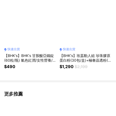
快速出貨
快速出貨
【BHK's】BHK's 甘胺酸亞鐵錠
【BHK's】玫荔動人組 珍珠膠原
(60粒/瓶) 氣色紅潤/女性營養/純
蛋白粉(30包/盒)+極奢晶透粉(3
素/快速出貨
0包/盒)+花提袋 情人節禮物/閨
$490
$1,290
$2,199
密禮物/520告白/快速出貨
更多推薦
看更多