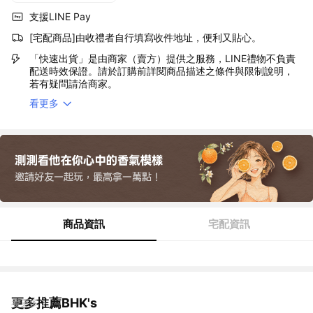
支援LINE Pay
[宅配商品]由收禮者自行填寫收件地址，便利又貼心。
「快速出貨」是由商家（賣方）提供之服務，LINE禮物不負責
配送時效保證。請於訂購前詳閱商品描述之條件與限制說明，
若有疑問請洽商家。
看更多
商品資訊
宅配資訊
更多推薦BHK's
看更多