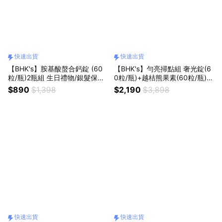
快速出貨
快速出貨
【BHK's】胺基酸螯合鈣錠 (60
【BHK's】勻亮掃點組 奢光錠(6
粒/瓶)2瓶組 生日禮物/銀髮保養/
0粒/瓶)+越桔熊果素(60粒/瓶)
補鈣/上班族/孝親禮物/快速出貨
美妍保健/女友最愛/閨密送禮/漂
$890
$1,398
$2,190
$3,898
亮/快速出貨
快速出貨
快速出貨