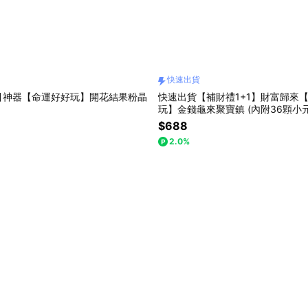
快速出貨
引神器【命運好好玩】開花結果粉晶
快速出貨【補財禮1+1】財富歸來
玩】金錢龜來聚寶鎮 (內附36顆小元
馬上有錢包包掛飾)
$688
2.0%