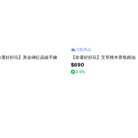
宅配商品
命運好好玩】黃金磚紅晶線手鍊
【命運好好玩】艾草檀木香氛精油
$690
2.0%