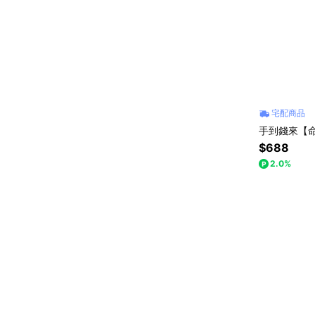
宅配商品
手到錢來【
$688
2.0%