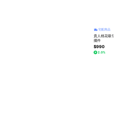
宅配商品
貴人桃花吸
擺件
$990
2.0%