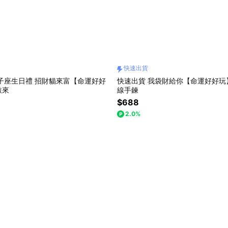
快速出貨
子座生日禮 招財貓來富【命運好好
快速出貨 我袋財給你【命運好好玩
敲來
線手鍊
$688
2.0%