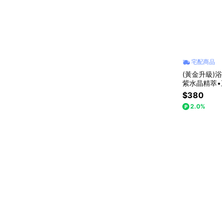
宅配商品
(黃金升級)
紫水晶精萃
$380
2.0%