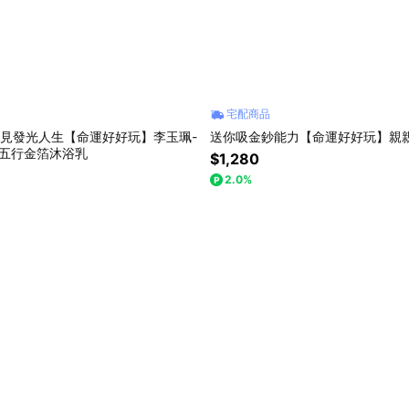
宅配商品
浴見發光人生【命運好好玩】李玉珮-
送你吸金鈔能力【命運好好玩】親
•五行金箔沐浴乳
$1,280
2.0%