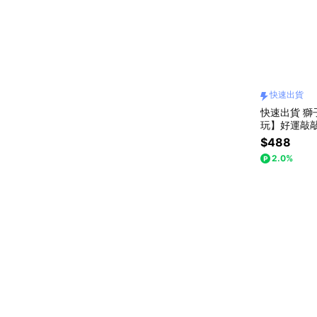
快速出貨
快速出貨 獅
玩】好運敲
$488
2.0%