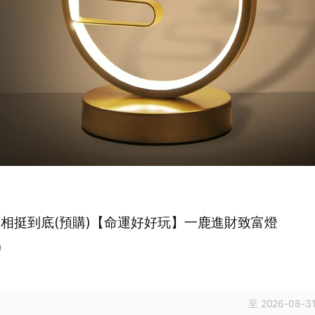
 相挺到底(預購)【命運好好玩】一鹿進財致富燈
0
至 2026-08-31