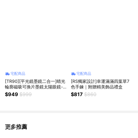
宅配商品
宅配商品
[TR90][平光鏡墨鏡二合一]晴光
[RS獨家設計]幸運滿滿四葉草7
輪廓磁吸可換片墨鏡太陽眼鏡-亮
色手鍊｜附贈精美飾品禮盒
黑框黑灰片
$949
$999
$817
$860
更多推薦
看更多