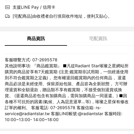
支援LINE Pay / 信用卡
[宅配商品]由收禮者自行填寫收件地址，便利又貼心。
商品資訊
宅配資訊
客服聯繫方式: 07-2695578
其他說明事項: 『商品鑑賞期』 ■凡從Radiant Star璀璨之星網站所
購買的商品皆享有7天鑑賞期 (注意:鑑賞期非試用期，一但經過使用
則不符合鑑賞期之定義)， 您有權退回鑑賞期內的任何商品， 退還
商品必須是未經使用、保留原始包裝、產品皆為全新狀態， 方可辦
理退貨和全額退款，贈品類不享有鑑賞期，不接受個別退貨或換
貨。 (退還商品若包含有加購商品，需與加購商品一同退還。) ■因
各種不可抗拒的因素(氣候、人為惡意退單…等)，璀璨之星保有修改
訂單的權利。 客服電話: 07-2695578 客服信箱: rs-
service@radiantstar.tw 客服LINE帳號:@radiantstar 客服時段:
10:00~13:00- 14:00~18:00