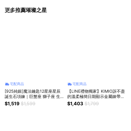
更多推薦璀璨之星
看更多
宅配商品
宅配商品
[925純銀]魔法鑰匙12星座星辰
【LINE禮物獨家】KIMIO訴不盡
誕生石項鍊｜巨蟹座 獅子座 生
的溫柔極簡日期顯示金屬錬帶手
日禮物 (收禮者自選色)
錶-白面玫金帶｜贈手錶禮盒
$1,519
$1,599
$1,403
$1,799