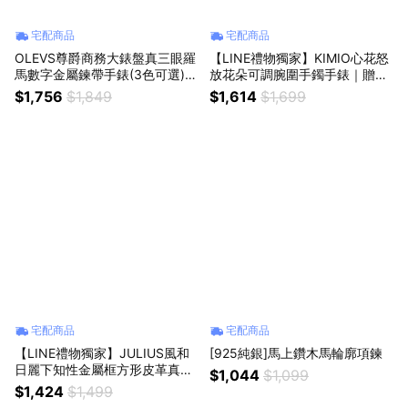
宅配商品
宅配商品
OLEVS尊爵商務大錶盤真三眼羅
【LINE禮物獨家】KIMIO心花怒
馬數字金屬鍊帶手錶(3色可選)-
放花朵可調腕圍手鐲手錶｜贈經
藍面黑帶/藍面黑帶/黑面黑帶
典手錶禮盒
$1,756
$1,849
$1,614
$1,699
宅配商品
宅配商品
【LINE禮物獨家】JULIUS風和
[925純銀]馬上鑽木馬輪廓項鍊
日麗下知性金屬框方形皮革真皮
$1,044
$1,099
手錶(雙色可選)｜贈手錶禮盒
$1,424
$1,499