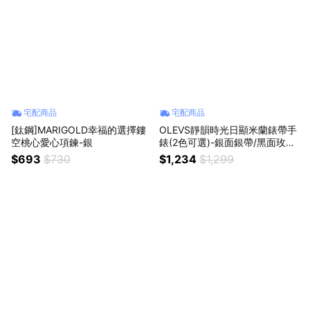
宅配商品
宅配商品
[鈦鋼]MARIGOLD幸福的選擇鏤
OLEVS靜韻時光日顯米蘭錶帶手
空桃心愛心項鍊-銀
錶(2色可選)-銀面銀帶/黑面玫金
框黑帶
$693
$730
$1,234
$1,299