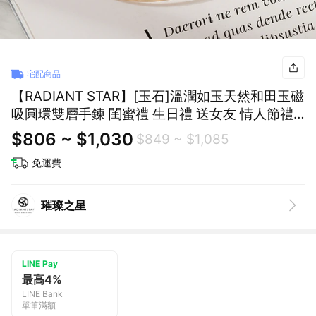
宅配商品
【RADIANT STAR】[玉石]溫潤如玉天然和田玉磁
吸圓環雙層手鍊 閨蜜禮 生日禮 送女友 情人節禮
物
$806 ~ $1,030
$849 ~ $1,085
免運費
璀璨之星
LINE Pay
最高4%
LINE Bank
單筆滿額