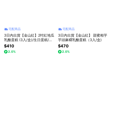
宅配商品
宅配商品
3日內出貨【金山紅】2吋紅地瓜
3日內出貨【金山紅】 甜蜜相芋
乳酪蛋糕 (3入/盒)/生日蛋糕/禮
芋頭麻糬乳酪蛋糕（3入/盒)
盒
$410
$470
2.0%
2.0%