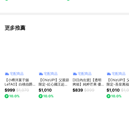
更多推薦
看更多
宅配商品
宅配商品
宅配商品
宅配商品
【小樽洋菓子舖
【ChizUP!】父親節
[3日內出貨]【透明
【ChizUP!
LeTAO】白桃伯爵起
限定-紅心國王起司
烤箱】純粹芒果 優
限定-吾皇萬
司蛋糕 (冷凍宅配｜
蛋糕(3種口味可選)
格乳酪蛋糕(6吋)(冷
蛋糕(2種口味
$999
$1,070
$1,010
$839
$999
$1,010
$1,
冷凍保存)
凍) 芒果季 父親節早
10.0%
10.0%
10.0%
鳥 88折 父親節蛋糕