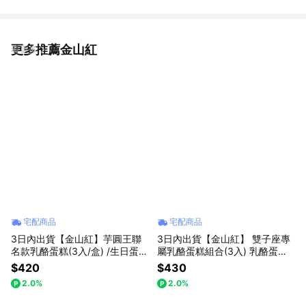
更多推薦金山紅
看更多
宅配商品
宅配商品
3日內出貨【金山紅】芋圓王聯
3日內出貨【金山紅】 雙子座專
名款乳酪蛋糕(3入/盒) /生日蛋
屬乳酪蛋糕組合(3入) 乳酪蛋糕/
糕/禮盒/聯名限定
禮盒/星座限定
$420
$430
2.0%
2.0%