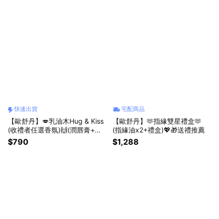
快速出貨
宅配商品
【歐舒丹】💋乳油木Hug & Kiss
【歐舒丹】🫶指緣雙星禮盒🫶
(收禮者任選香氛)🙌(潤唇膏+護
(指緣油x2+禮盒)💖🎁送禮推薦
手霜+禮盒)『LINE禮物獨家組
$790
$1,288
合』[快速出貨]