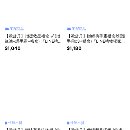
宅配商品
宅配商品
【歐舒丹】指援救星禮盒 💅(指
【歐舒丹】🙌經典手霜禮盒🙌(護
緣油+護手霜+禮盒) 『LINE禮物
手霜x3+禮盒)『LINE禮物獨家組
獨家組合』
合』乳油木 橙花 櫻花🎁送禮推
$1,040
$1,180
薦
快速出貨
快速出貨
【歐舒丹】南法花香洗沐禮 (收
【歐舒丹】💙清新香浴組 (收禮