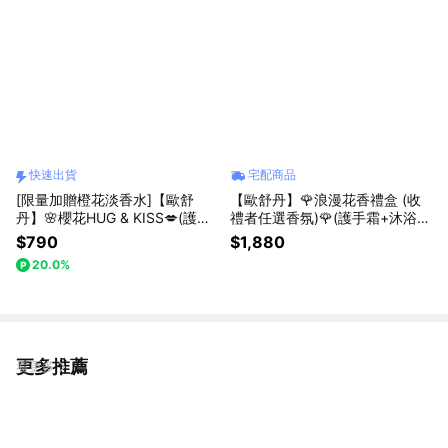
快速出貨
宅配商品
[限量加贈橙花淡香水]【歐舒
【歐舒丹】🌹浪漫花香禮盒 (收
丹】🌸櫻花HUG & KISS💋(護唇
禮者任選香氛)🌹(護手霜+沐浴膠
膏+護手霜+禮盒)『LINE禮物獨
+禮盒)『LINE禮物獨家組合』
$790
$1,880
家組合』[快速出貨]
20.0%
更多推薦
看更多