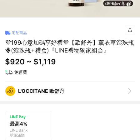
宅配商品
💜199心意加碼享好禮💜【歐舒丹】薰衣草滾珠瓶
🪻(滾珠瓶+禮盒)『LINE禮物獨家組合』
$920 ~ $1,119
免運費
L'OCCITANE 歐舒丹
LINE Pay
最高4%
LINE Bank
單筆滿額