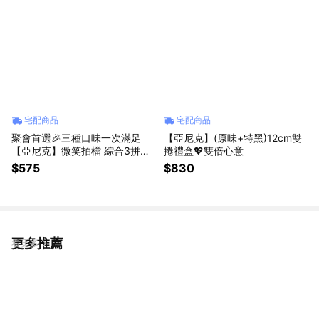
宅配商品
宅配商品
聚會首選🎉三種口味一次滿足
【亞尼克】(原味+特黑)12cm雙
【亞尼克】微笑拍檔 綜合3拼蛋
捲禮盒💖雙倍心意
糕 6片/盒(芝士+櫻桃+巧克力)｜
$575
$830
七夕甜點
更多推薦
看更多