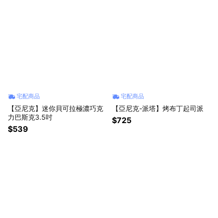
宅配商品
宅配商品
【亞尼克】迷你貝可拉極濃巧克
【亞尼克-派塔】烤布丁起司派
力巴斯克3.5吋
$725
$539