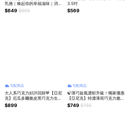
乳捲｜喚起你的幸福滋味｜消暑
3.5吋
甜點
$649
$665
$569
宅配商品
宅配商品
大人系巧克力好評回歸🤎【亞尼
🍃薄巧旋風濃郁升級！獨家優惠
克】厄瓜多爾脆皮黑巧克力生乳
【亞尼克】特濃薄荷巧克力脆片
捲｜脆皮巧克力淋面ｘ濃郁可可
生乳捲🍃酷涼回歸
$899
$749
$765
慕斯