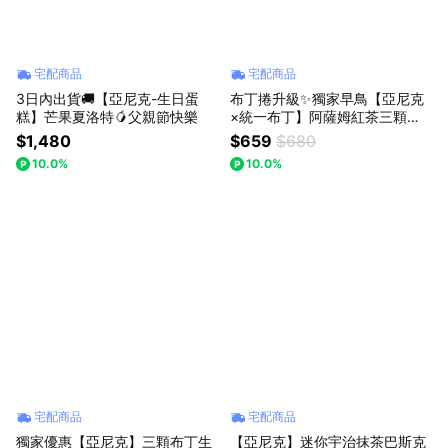
宅配商品
宅配商品
3日內出貨🚚【亞尼克-生日蛋
布丁捲升級✨獨家早鳥【亞尼克
糕】芒果夏洛特🥭父親節快樂
×統一布丁】阿薩姆紅茶三顆布
丁生乳捲｜熟悉茶香，重溫美好
$1,480
$659
$680
時光｜消暑甜點｜3日內出貨
10.0%
10.0%
宅配商品
宅配商品
獨家優惠【亞尼克】三顆布丁生
【亞尼克】迷你宇治抹茶巴斯克