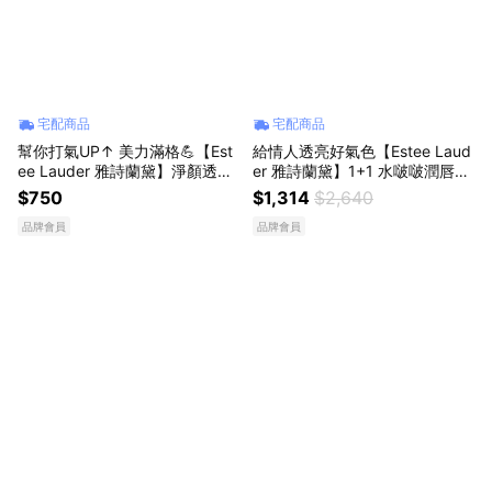
宅配商品
宅配商品
幫你打氣UP↑ 美力滿格💪【Est
給情人透亮好氣色【Estee Laud
ee Lauder 雅詩蘭黛】淨顏透亮
er 雅詩蘭黛】1+1 水啵啵潤唇小
保養組(潔顏蜜15ml+原生露15ml
棕心意禮盒 💗| 潤唇膏 生日禮物
$750
$1,314
$2,640
+膠原藍霜7ml)｜生日禮物
IU同款 唇膏 情人節禮物
品牌會員
品牌會員