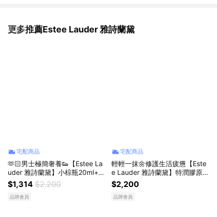
更多推薦Estee Lauder 雅詩蘭黛
看更多
宅配商品
宅配商品
🫶🏻男士極簡奢養👟【Estee La
輕輕一抹🌼修護生活疲憊【Este
uder 雅詩蘭黛】小棕瓶20ml+男
e Lauder 雅詩蘭黛】特潤膠原日
士化妝包 送男友 生日禮物推薦
夜體驗組(小棕瓶20ml+膠原霜15
$1,314
$2,200
$2,200
ml+藍霜7ml)
品牌會員
品牌會員