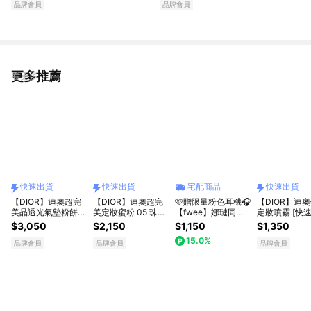
品牌會員
品牌會員
貨 情人節
更多推薦
看更多
快速出貨
快速出貨
宅配商品
快速出貨
【DIOR】迪奧超完
【DIOR】迪奧超完
🩷贈限量粉色耳機🎧
【DIOR】迪
美晶透光氣墊粉餅
美定妝蜜粉 05 珠光
【fwee】娜璉同款
定妝噴霧 [快速
蝴蝶結 l 收禮者自選
粉 [快速出貨]
底妝神器新禮物｜妝
$3,050
$2,150
$1,150
$1,350
色號 [快速出貨]
前乳+搖搖噴霧(享品
15.0%
牌提袋)
品牌會員
品牌會員
品牌會員