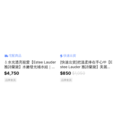
宅配商品
快速出貨
💧水光透亮寵愛【Estee Lauder
[快速出貨]把溫柔捧在手心🫶【E
雅詩蘭黛】水嫩發光補水組｜原
stee Lauder 雅詩蘭黛】美麗香
生露400ml 化妝水
水系列-香氛護手霜30ml🌺
$4,750
$850
$1,050
品牌會員
品牌會員