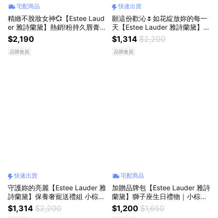
宅配商品
快速出貨
精緻不脫妝女神💞【Estee Laud
願這份歡沁🌷如花綻放妳的每一
er 雅詩蘭黛】熱銷!粉持久唇膏
天【Estee Lauder 雅詩蘭黛】歡
禮盒 禮物推薦 寵愛自己 送女友
沁香氛禮盒(香水30ml+身乳液7
$2,190
$1,314
$2,200
氣墊 唇膏
5ml) 快速出貨
品牌會員
品牌會員
快速出貨
宅配商品
守護妳的亮麗【Estee Lauder 雅
加贈品牌包【Estee Lauder 雅詩
詩蘭黛】保養奢寵送禮組 小棕瓶
蘭黛】獅子座生日禮物｜小棕瓶
20ml $1314 加贈 收納包 | 日常
15ml+粉持久粉底(1W1)5ml
$1,314
$2,200
$1,200
$1,650
送禮 生日禮物 告白獻禮 快速出