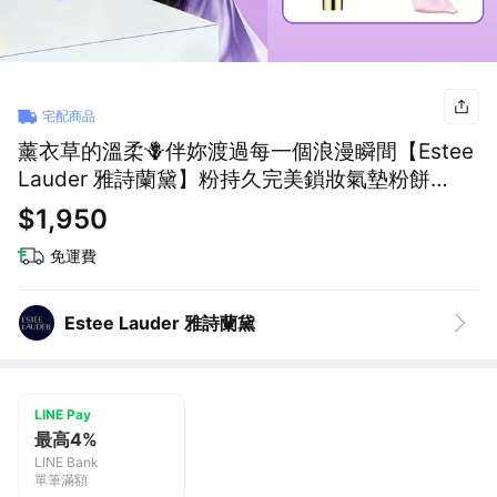
宅配商品
薰衣草的溫柔🪻伴妳渡過每一個浪漫瞬間【Estee
Lauder 雅詩蘭黛】粉持久完美鎖妝氣墊粉餅
SPF45/PA+++(共3色) | 生日禮物 送閨蜜 IU同款
$1,950
氣墊 情人節禮物
免運費
Estee Lauder 雅詩蘭黛
LINE Pay
最高4%
LINE Bank
單筆滿額