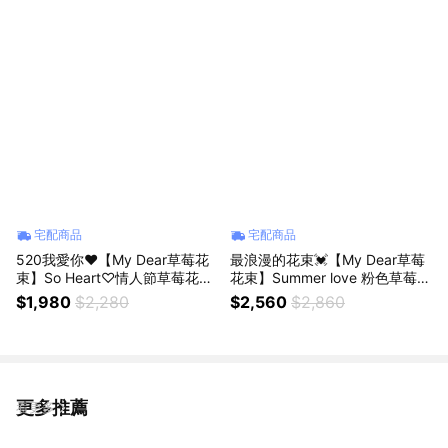
物
宅配商品
宅配商品
520我愛你❤️【My Dear草莓花
最浪漫的花束💓【My Dear草莓
束】So Heart♡情人節草莓花束
花束】Summer love 粉色草莓花
小型 獅子座生日禮物
束大型 獅子座生日禮物
$1,980
$2,280
$2,560
$2,860
更多推薦
看更多