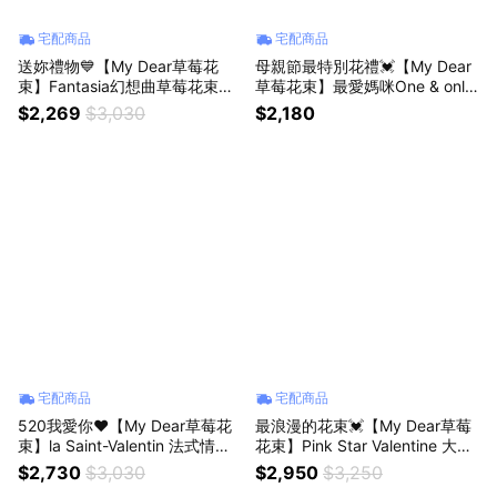
宅配商品
宅配商品
送妳禮物💙【My Dear草莓花
母親節最特別花禮💓【My Dear
束】Fantasia幻想曲草莓花束禮
草莓花束】最愛媽咪One & only
盒 獅子座生日禮物
輕奢玫瑰金草莓花束
$2,269
$3,030
$2,180
宅配商品
宅配商品
520我愛你❤️【My Dear草莓花
最浪漫的花束💓【My Dear草莓
束】la Saint-Valentin 法式情人
花束】Pink Star Valentine 大型
草莓花束禮盒組（贈送LED燈串
草莓花束 獅子座生日禮物
$2,730
$3,030
$2,950
$3,250
+好吃牛奶煉乳）獅子座生日禮