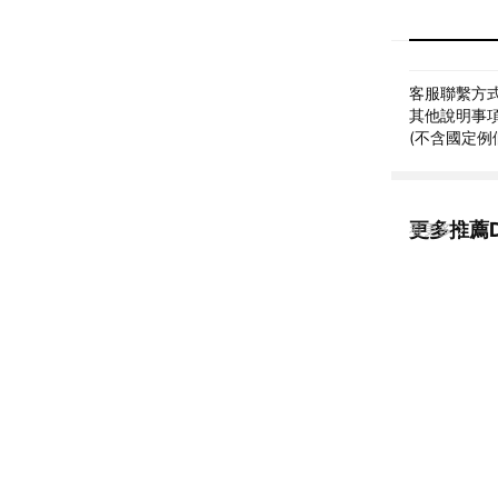
客服聯繫方式: 
其他說明事項: 
(不含國定例
更多推薦D
看更多