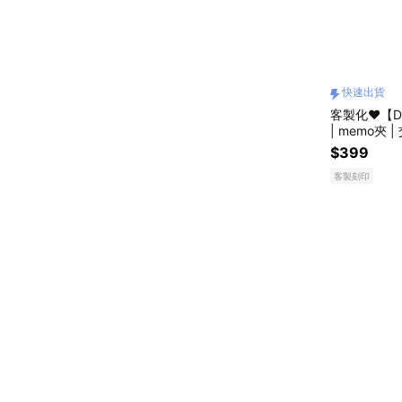
快速出貨
客製化❤️【D
| memo夾 
$399
客製刻印