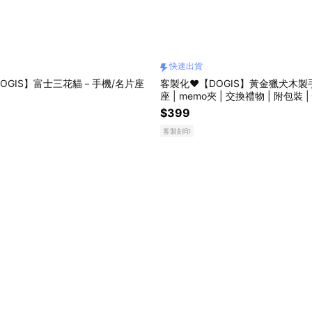
快速出貨
OGIS】富士三花貓－手機/名片座
客製化❤️【DOGIS】黃金獵犬木製手
座 | memo夾 | 交換禮物 | 附包裝 
$399
客製刻印