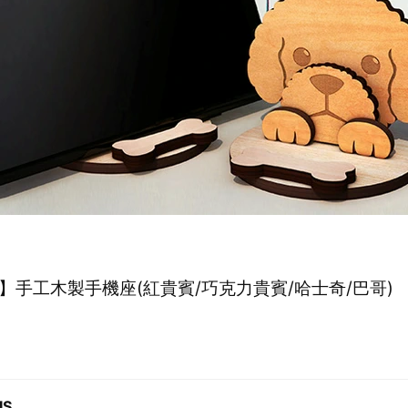
S】手工木製手機座(紅貴賓/巧克力貴賓/哈士奇/巴哥)
IS