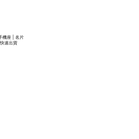
機座 | 名片
| 快速出貨