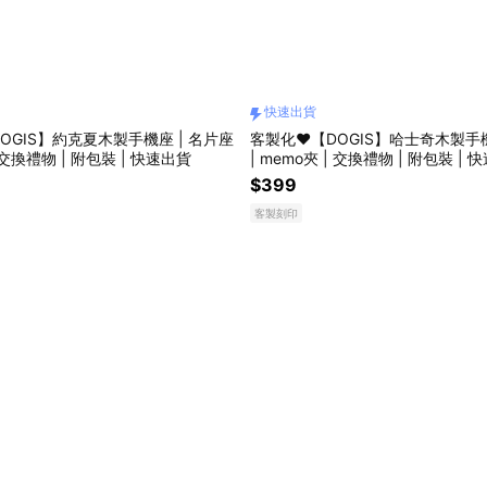
快速出貨
OGIS】約克夏木製手機座 | 名片座
客製化❤️【DOGIS】哈士奇木製手機
| 交換禮物 | 附包裝 | 快速出貨
| memo夾 | 交換禮物 | 附包裝 |
$399
客製刻印