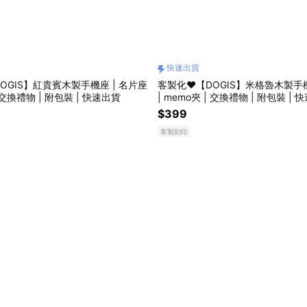
快速出貨
OGIS】紅貴賓木製手機座 | 名片座
客製化❤️【DOGIS】米格魯木製手機
| 交換禮物 | 附包裝 | 快速出貨
| memo夾 | 交換禮物 | 附包裝 |
$399
客製刻印