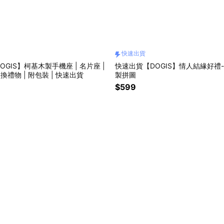
快速出貨
OGIS】柯基木製手機座 | 名片座 |
快速出貨【DOGIS】情人結緣好禮
交換禮物 | 附包裝 | 快速出貨
製拼圖
$599