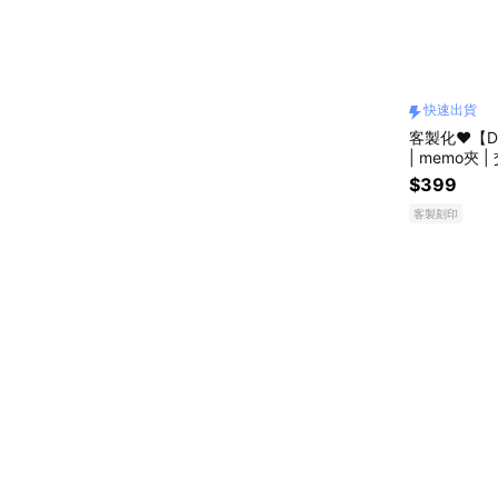
快速出貨
客製化❤️【D
| memo夾 
$399
客製刻印