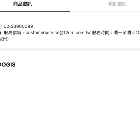
商品資訊
宅配資訊
02-23960089
服務信箱：customerservice@12cm.com.tw 服務時間：週一至週五10:
假日)
OGIS