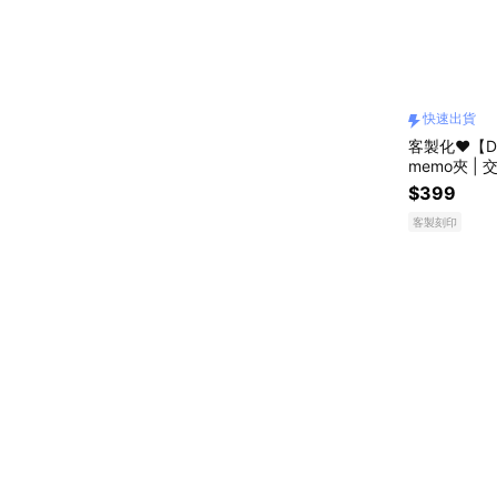
快速出貨
客製化❤️【D
memo夾 | 
$399
客製刻印