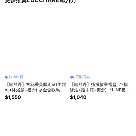
更多推薦L'OCCITANE 歐舒丹
快速出貨
宅配商品
【歐舒丹】🌸花香美體組🌸(美體
【歐舒丹】指援救星禮盒 💅(指
乳+沐浴膠+禮盒) 🌿金合歡馬鞭
緣油+護手霜+禮盒) 『LINE禮物
草限定新香🍊 (收禮者任選香氛)
獨家組合』
$1,550
$1,040
『LINE禮物獨家組合』[快速出
貨]