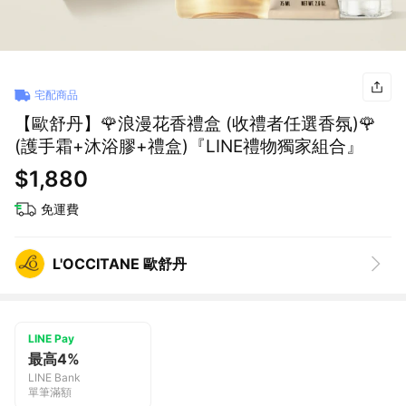
宅配商品
【歐舒丹】🌹浪漫花香禮盒 (收禮者任選香氛)🌹
(護手霜+沐浴膠+禮盒)『LINE禮物獨家組合』
$1,880
免運費
L'OCCITANE 歐舒丹
LINE Pay
最高4%
LINE Bank
單筆滿額