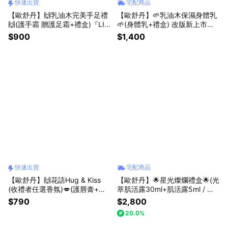
快速出貨
宅配商品
【歐舒丹】🙌乳油木完美手足禮
【歐舒丹】🌱乳油木保濕身體乳
🙌(護手霜 贈護足霜+禮盒)『LIN
🌱(身體乳+禮盒) 改版新上市🎁
E禮物獨家組合』🤎送禮推薦 [快
人氣送禮首選
$900
$1,400
速出貨]
快速出貨
宅配商品
【歐舒丹】🙌花語Hug & Kiss
【歐舒丹】🌟星光燦爛禮盒🌟(光
(收禮者任選香氛)💋(護唇膏+護
萃肌活露30ml+肌活露5ml / 潔
手霜+禮盒)『LINE禮物獨家組
面慕絲50ml)『LINE禮物獨家組
$790
$2,800
合』[快速出貨]
合』(收禮者任選規格) 肌膚乖乖
20.0%
必備