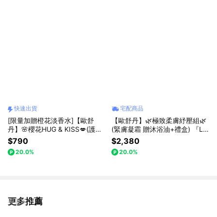
快速出貨
宅配商品
[限量加贈橙花淡香水]【歐舒
【歐舒丹】🌿極致柔膚紓壓組🌿
丹】🌸櫻花HUG & KISS💋(護唇
(緊膚凝霜 贈沐浴油+禮盒) 『LI
膏+護手霜+禮盒)『LINE禮物獨
NE禮物獨家組合』
$790
$2,380
家組合』[快速出貨]
20.0%
20.0%
更多推薦
看更多