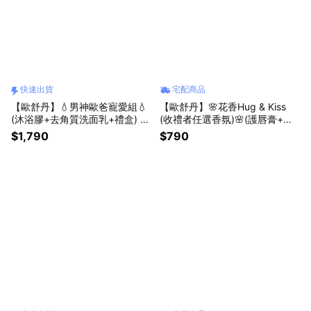
快速出貨
宅配商品
【歐舒丹】💧男神歐爸寵愛組💧
【歐舒丹】🌸花香Hug & Kiss
(沐浴膠+去角質洗面乳+禮盒) 雪
(收禮者任選香氛)🌸(護唇膏+護
松生薑 冒險男士『LINE禮物獨
手霜+禮盒) 🍊果漾馬鞭草 🌿馬
$1,790
$790
家組合』[快速出貨]
鞭草 🪻薰衣草 改版新獻『LINE
禮物獨家組合』