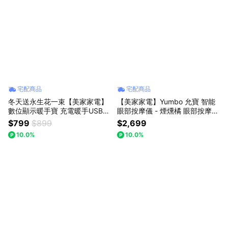
宅配商品
宅配商品
冬天送永生花一束【美家家電】
【美家家電】Yumbo 允寶 智能
數位顯示暖手寶 充電暖手USB便
眼部按摩儀 - 煙燻橘 眼部按摩
捷暖寶寶 冬季必備 (不挑色出貨)
紓壓 放鬆 (隨機送贈品x1)
$799
$899
$2,699
10.0%
10.0%