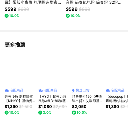
電】蛋殼小夜燈 氛圍燈造型夜燈
音燈 節奏氣氛燈 節奏燈 32燈系
蛋殼造型小夜燈 禮物夜燈 (送許
列一個 - (不挑款出貨)
$599
$699
$599
$899
願蠟燭)
10.0%
10.0%
更多推薦
看更多
宅配商品
宅配商品
快速出貨
宅配商品
最強後盾 隨時續航
【HYD】超強力熱
領券現折150《🚚快
【decopop
【KINYO】禮物獨家
風除機D-86除塵/
速出貨》父親節禮
烘乾機(烘鞋/
1+1組合 小電飽行動
塵/UVC/殺菌/紫外
物．獨家折扣【AIFA
被) DP-257-
$1,390
$1,590
$1,080
$2,680
$2,050
$1,380
$3,
電源 (NKPB-
線/雙拍打/輕量/高轉
艾法科技】i-Ctrl
日禮物 | 交換禮
10.0%
3.0%
10.0%
4341)+ 短柄入耳藍
速/過敏(綠、粉、白)
Pro 替你照顧每個辛
女友禮物
芽耳機(BTE-3758)
｜你值得最好的｜時
苦的爸爸！
父親節禮物 開學 3C
刻寵愛