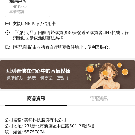
最高4%
LINE Bank
單筆滿額
支援LINE Pay / 信用卡
「宅配商品」回饋將於購買後30天發送至購買者LINE帳號，行
銷活動回饋依活動辦法為準
[宅配商品]由收禮者自行填寫收件地址，便利又貼心。
商品資訊
宅配資訊
公司名稱: 美勢科技股份有限公司
公司地址: 231新北市新店區中正路501-21號5樓
統一編號: 55757824