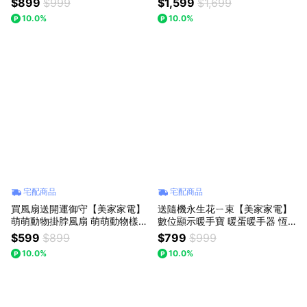
$899
$999
$1,599
$1,699
(不挑款出貨)
喇叭
10.0%
10.0%
宅配商品
宅配商品
買風扇送開運御守【美家家電】
送隨機永生花ㄧ束【美家家電】
萌萌動物掛脖風扇 萌萌動物樣貌
數位顯示暖手寶 暖蛋暖手器 恆
萌趣挂繩風扇 迷你隨身風扇 -
溫暖手寶 充電暖手寶 暖暖蛋 (不
$599
$899
$799
$999
(不挑款出貨)
挑色出貨)
10.0%
10.0%