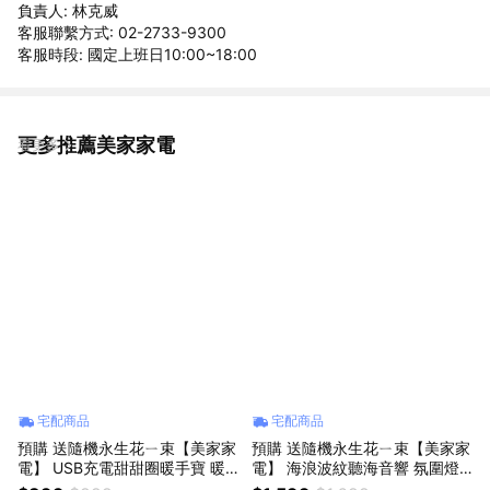
負責人: 林克威
客服聯繫方式: 02-2733-9300
客服時段: 國定上班日10:00~18:00
更多推薦美家家電
看更多
宅配商品
宅配商品
預購 送隨機永生花ㄧ束【美家家
預購 送隨機永生花ㄧ束【美家家
電】 USB充電甜甜圈暖手寶 暖
電】 海浪波紋聽海音響 氛圍燈
手寶 暖手器 暖暖 發熱暖手寶
水波紋睡眠夜燈 白噪音助眠音響