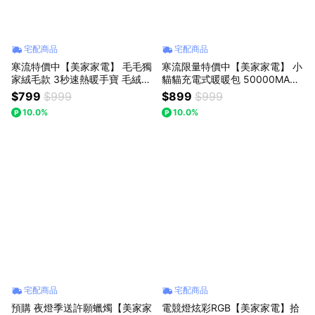
宅配商品
宅配商品
寒流特價中【美家家電】 毛毛獨
寒流限量特價中【美家家電】 小
家絨毛款 3秒速熱暖手寶 毛絨暖
貓貓充電式暖暖包 50000MAH
手寶 充電暖手寶 暖暖蛋 (不挑色
暖手寶 暖暖蛋 電暖蛋 暖暖包
$799
$999
$899
$999
出貨) + 送小禮物 x1
(不挑色出貨) + 送小禮物 x1
10.0%
10.0%
宅配商品
宅配商品
預購 夜燈季送許願蠟燭【美家家
電競燈炫彩RGB【美家家電】拾