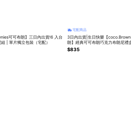
宅配商品
rownies可可布朗】三日內出貨!6 入台
3日內出貨|生日快樂【coco.Brown
組 | 單片獨立包裝（宅配）
朗】經典可可布朗巧克力布朗尼禮盒
$835