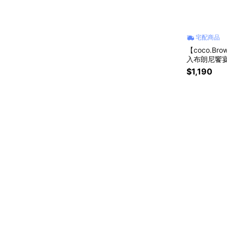
宅配商品
【coco.B
入布朗尼饗宴
$1,190