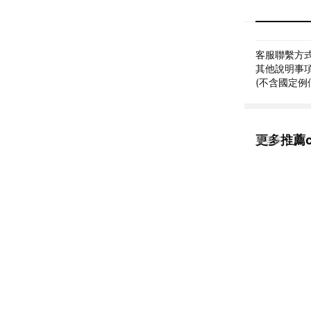
客服聯繫方式: 
其他說明事項: 
(不含國定例
更多推薦co
看更多