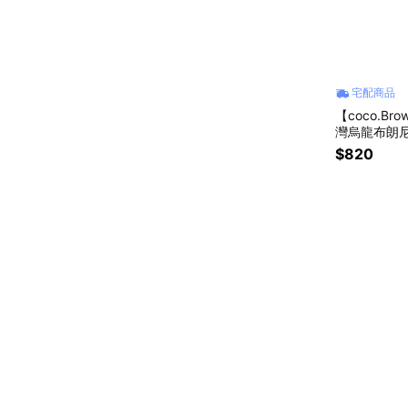
宅配商品
【coco.B
灣烏龍布朗尼
$820