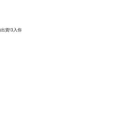
內出貨!3入你