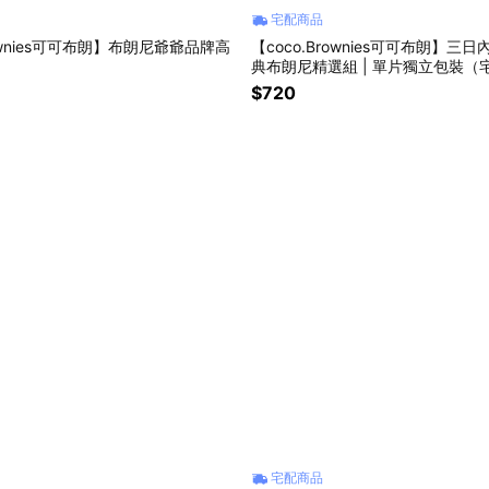
宅配商品
rownies可可布朗】布朗尼爺爺品牌高
【coco.Brownies可可布朗】三日
典布朗尼精選組 | 單片獨立包裝（
$720
宅配商品