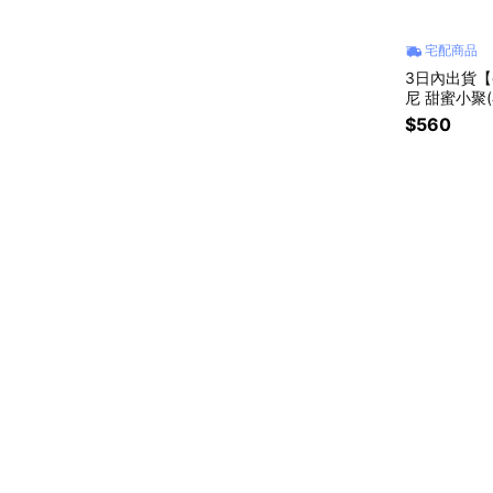
宅配商品
3日內出貨【c
尼 甜蜜小聚(
$560