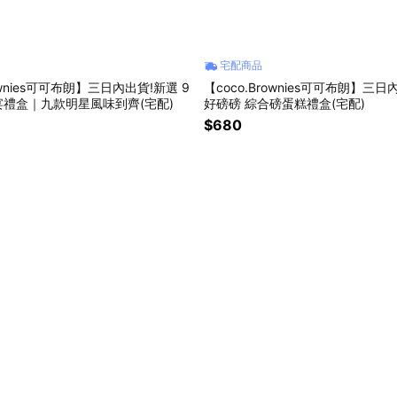
宅配商品
rownies可可布朗】三日內出貨!新選 9
【coco.Brownies可可布朗】三日
禮盒｜九款明星風味到齊(宅配)
好磅磅 綜合磅蛋糕禮盒(宅配)
$680