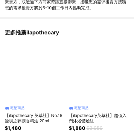
繫賣方，或透過下方商家資訊直接聯繫，接獲您的需求後賣方接獲
您的需求後賣方將於5-10個工作日內協助完成。
更多推薦ilapothecary
看更多
宅配商品
宅配商品
【ilāpothecary 英草社】No.18
【ilāpothecary英草社】超值入
謐境之夢擴香精油 20ml
門沐浴體驗組
$1,480
$1,880
$3,050