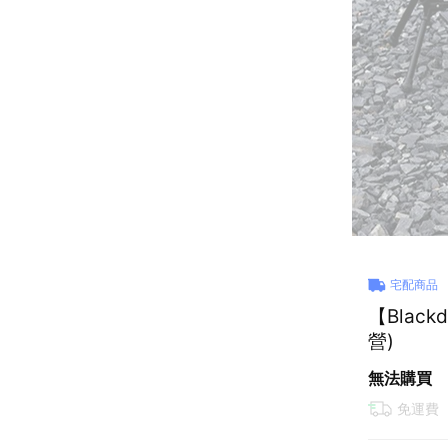
宅配商品
【Blac
營)
無法購買
免運費