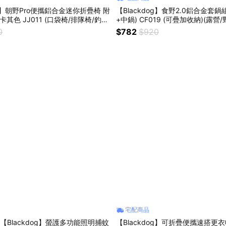
og】朝野Pro便攜鋁合金迷你折疊椅 附
【Blackdog】食野2.0鋁合金套鍋
卡其色 JJ011 (口袋椅/排隊椅/釣魚
+中鍋) CF019 (可疊加收納)(露營/
)
0
$782
$920
宅配商品
【Blackdog】螢護多功能照明捕蚊
【Blackdog】可折疊便攜速搭更衣帳