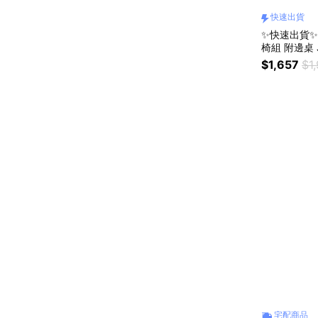
快速出貨
✨快速出貨✨
椅組 附邊桌 
椅/躺椅/露營
$1,657
$1
宅配商品