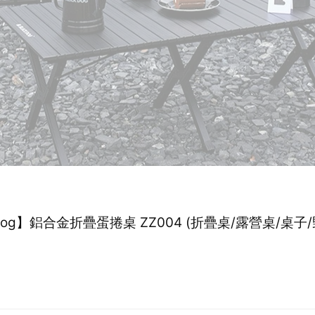
kdog】鋁合金折疊蛋捲桌 ZZ004 (折疊桌/露營桌/桌子