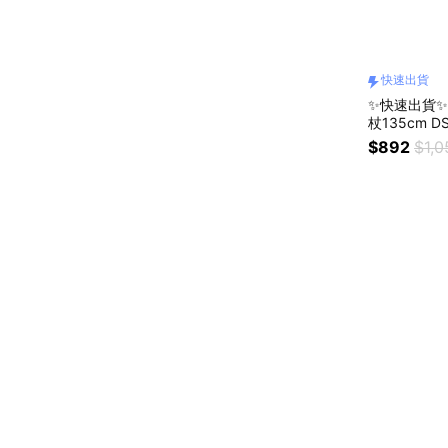
快速出貨
✨快速出貨✨
杖135cm D
山/碳纖維/伸
$892
$1,0