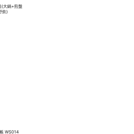
組(大鍋+煎盤
野炊)
 WS014