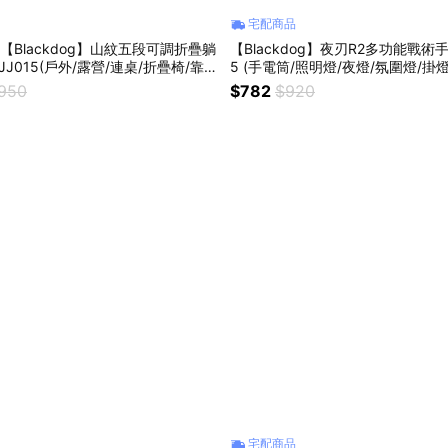
宅配商品
【Blackdog】山紋五段可調折疊躺
【Blackdog】夜刃R2多功能戰術手
JJ015(戶外/露營/連桌/折疊椅/靠背
5 (手電筒/照明燈/夜燈/氛圍燈/掛燈
椅/休閒椅)
,950
$782
$920
宅配商品