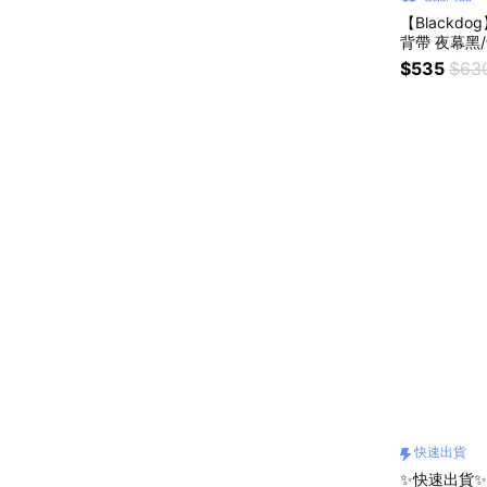
【Blackd
背帶 夜幕黑/
椅/登山/露營
$535
$63
快速出貨
✨快速出貨✨