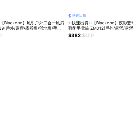
快速出貨
【Blackdog】風引戶外二合一風扇
✨快速出貨✨【Blackdog】夜影雙
39(戶外/露營/露營燈/營地燈/手電
戰術手電筒 ZM012(戶外/露營/露
/野營/休閒/夜間)
電筒/迷你/輕巧/防災)
0
$382
$450