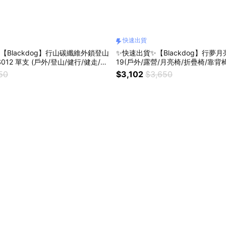
快速出貨
【Blackdog】行山碳纖維外鎖登山
✨快速出貨✨【Blackdog】行夢月
S012 單支 (戶外/登山/健行/健走/爬
19(戶外/露營/月亮椅/折疊椅/靠背
縮/外鎖/三節/登山杖)
椅/休閒椅/父親節/母親節)
50
$3,102
$3,650