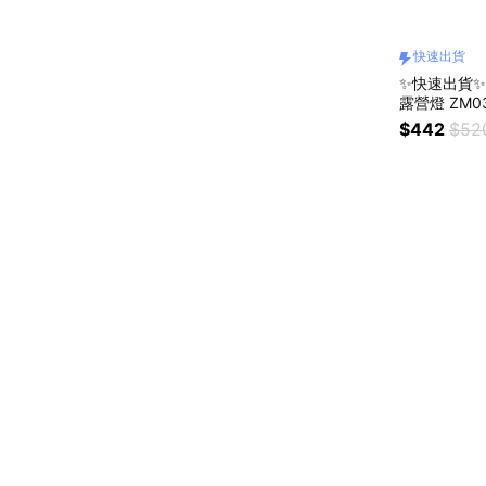
快速出貨
✨快速出貨✨
露營燈 ZM0
筒/風扇/氛圍
$442
$52