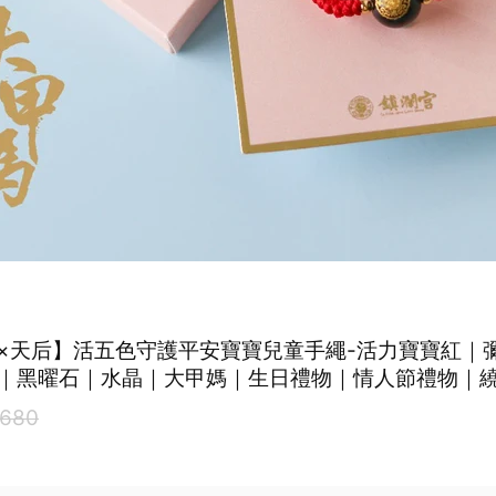
×天后】活五色守護平安寶寶兒童手繩-活力寶寶紅｜
｜黑曜石｜水晶｜大甲媽｜生日禮物｜情人節禮物｜
680