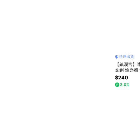
快速出貨
【鎮瀾宮】造
文創 鑰匙圈 
生日禮物 交
$240
2.0%