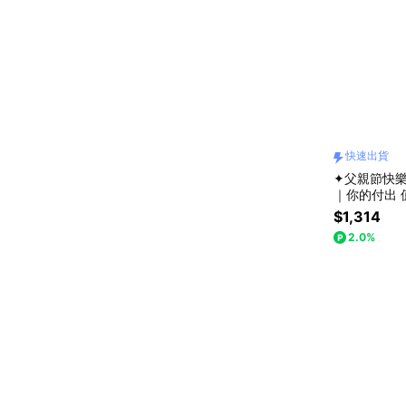
快速出貨
✦父親節快
｜你的付出
守護｜開運｜
$1,314
2.0%