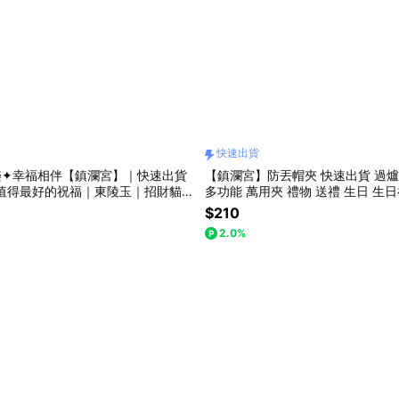
快速出貨
樂✦幸福相伴【鎮瀾宮】｜快速出貨
【鎮瀾宮】防丟帽夾 快速出貨 過爐
 值得最好的祝福｜東陵玉｜招財貓｜
多功能 萬用夾 禮物 送禮 生日 生
父親節禮物 水晶樹 吊飾 媽祖金卡
物
$210
2.0%