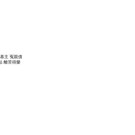
基主 冤親債
結 離苦得樂