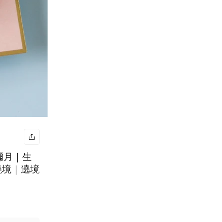
彌月｜生
繞境｜遶境