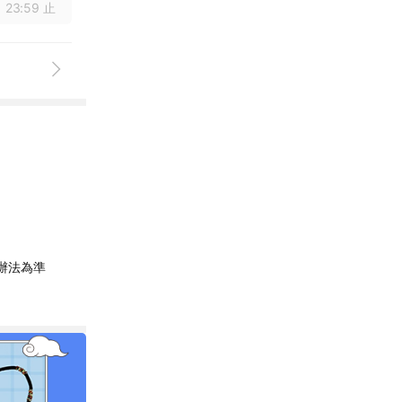
 23:59 止
辦法為準