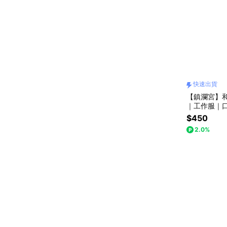
快速出貨
【鎮瀾宮】
｜工作服｜
日｜生日禮
$450
2.0%