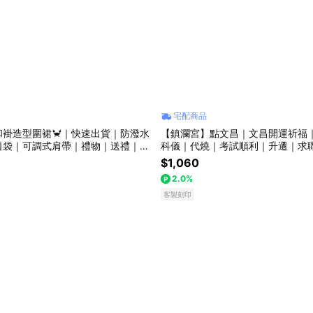
宅配商品
和褂造型圍裙🦀｜快速出貨｜防潑水
【鎮瀾宮】點文昌｜文昌開運祈福
口袋｜可調式肩帶｜禮物｜送禮｜生
科儀｜代燒｜考試順利｜升遷｜求
物｜交換禮物
業
$1,060
2.0%
客製刻印