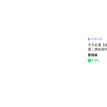
快速出貨
天天好運【
護｜媽祖加
父親節禮物
$168
2.0%