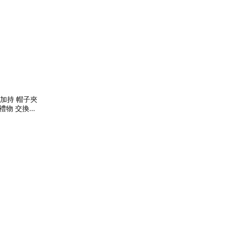
加持 帽子夾
日禮物 交換禮