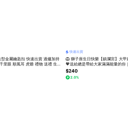
快速出貨
型金屬鑰匙扣 快速出貨 過爐加持
🦁 獅子座生日快樂【鎮瀾宮】大
千里眼 順風耳 虎爺 禮物 送禮 生日
💖送給總是帶給大家滿滿能量的你
換禮物
過爐加持｜升遷順利｜學業進步｜
$240
通安全｜身體健康｜生日禮物｜送
2.0%