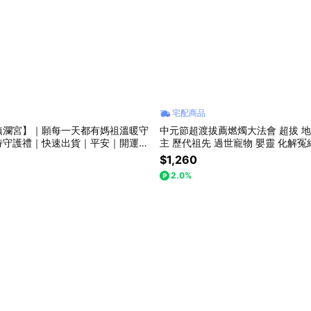
宅配商品
鎮瀾宮】｜願每一天都有媽祖溫暖守
中元節超渡拔薦燃燭大法會 超拔 地
持守護禮｜快速出貨｜平安｜開運｜
主 歷代祖先 過世寵物 嬰靈 化解冤
｜送禮推薦｜贈壓轎金
$1,260
2.0%