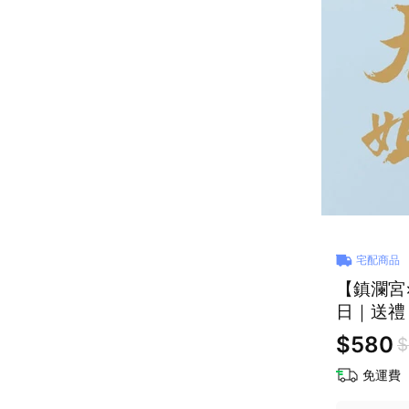
宅配商品
【鎮瀾宮
日｜送禮
$580
$
免運費