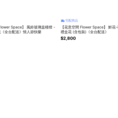
宅配商品
ower Space】 風鈴玻璃盅檯燈 -
【花意空間 Flower Space】 鮮
生花《全台配送》情人節快樂
禮盒花 (含包裝)《全台配送》
$2,800