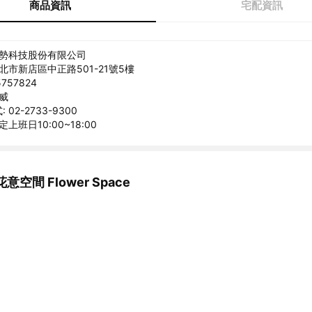
商品資訊
宅配資訊
美勢科技股份有限公司
北市新店區中正路501-21號5樓
757824
克威
02-2733-9300
上班日10:00~18:00
空間 Flower Space