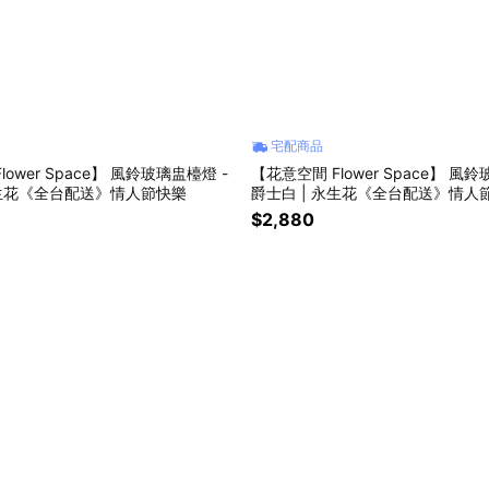
宅配商品
ower Space】 風鈴玻璃盅檯燈 -
【花意空間 Flower Space】 風
永生花《全台配送》情人節快樂
爵士白 | 永生花《全台配送》情人
$2,880