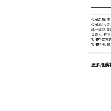
公司名稱: 
公司地址: 新
統一編號: 55
負責人: 林
客服聯繫方式: 
客服時段: 國定
更多推薦花意
看更多