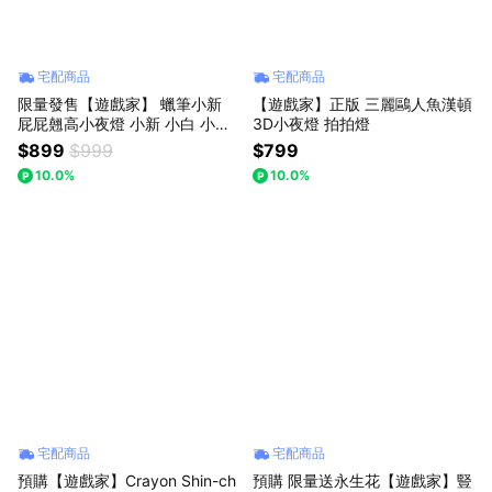
宅配商品
宅配商品
限量發售【遊戲家】 蠟筆小新
【遊戲家】正版 三麗鷗人魚漢頓
屁屁翹高小夜燈 小新 小白 小夜
3D小夜燈 拍拍燈
燈 蠟筆小新小夜燈 3D床頭燈 -
$899
$999
$799
蠟筆小新
10.0%
10.0%
宅配商品
宅配商品
預購【遊戲家】Crayon Shin-ch
預購 限量送永生花【遊戲家】豎