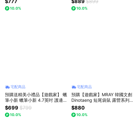
$777
$889
$899
10.0%
10.0%
宅配商品
宅配商品
預購送精美小禮品【遊戲家】 蠟
預購【遊戲家】MRAY 韓國文創
筆小新 蠟筆小新 4.7英吋 護邊碗
Dinotaeng 短尾袋鼠 露營系列
飯碗 小碗最新款 (不挑款不挑色
盲盒 - 1 入
$699
$799
$880
出貨)
10.0%
10.0%