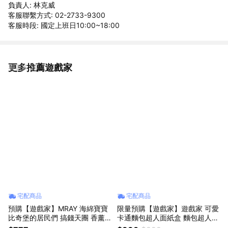
負責人: 林克威
客服聯繫方式: 02-2733-9300
客服時段: 國定上班日10:00~18:00
更多推薦遊戲家
看更多
宅配商品
宅配商品
預購【遊戲家】MRAY 海綿寶寶
限量預購【遊戲家】遊戲家 可愛
比奇堡的居民們 搞錢天團 香薰
卡通麵包超人面紙盒 麵包超人衛
掛件 盲盒 - 1 入
生紙盒