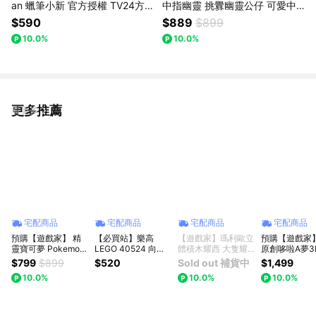
an 蠟筆小新 官方授權 TV24方
中指幽靈 挑釁幽靈公仔 可愛中
形藍牙喇叭-熊貓裝白色/小新綠
指幽靈公仔 (隨機盲盒出貨款)
$590
$889
$899
色
10.0%
10.0%
更多推薦
看更多
宅配商品
宅配商品
宅配商品
宅配商品
預購【遊戲家】 精
【必買站】樂高
【遊戲家】瑪利歐立
預購【遊戲家
靈寶可夢 Pokemon
LEGO 40524 向日
體積木耀西 大隻耀
原創哆啦A夢3
造型夜燈 皮卡丘/伊
葵
西拼圖積木
小夜燈 (不挑款
$799
$899
$520
Sold out 補貨中
$1,499
布/卡比獸/百變怪 共
贈精美贈品G8
10.0%
10.0%
10.0%
四款任選