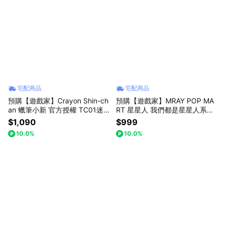
宅配商品
宅配商品
預購【遊戲家】Crayon Shin-ch
預購【遊戲家】MRAY POP MA
an 蠟筆小新 官方授權 TC01迷
RT 星星人 我們都是星星人系列
你簡易便攜式相機-白色/綠色
盲盒
$1,090
$999
10.0%
10.0%