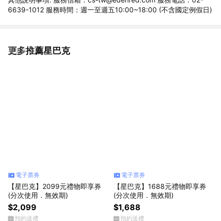
6639-1012 服務時間：週一至週五10:00~18:00 (不含國定例假日)
更多推薦星巴克
看更多
電子票券
電子票券
【星巴克】2099元禮物即享券
【星巴克】1688元禮物即享券
(分次使用．無效期)
(分次使用．無效期)
$2,099
$1,688
預約送禮
預約送禮