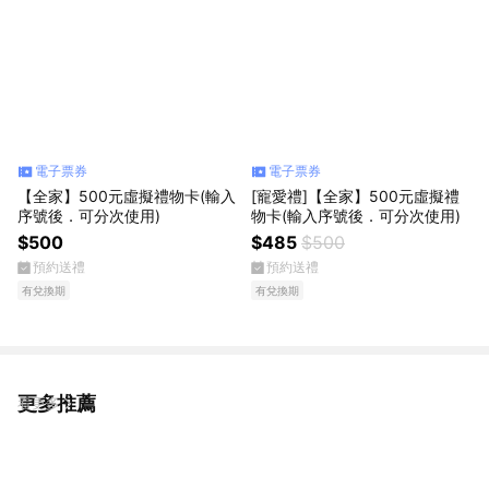
電子票券
電子票券
【全家】500元虛擬禮物卡(輸入
[寵愛禮]【全家】500元虛擬禮
序號後．可分次使用)
物卡(輸入序號後．可分次使用)
$500
$485
$500
預約送禮
預約送禮
有兌換期
有兌換期
更多推薦
看更多