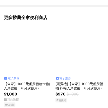
更多推薦全家便利商店
看更多
電子票券
電子票券
【全家】1000元虛擬禮物卡(輸
[寵愛禮]【全家】1000元虛擬禮
入序號後．可分次使用)
物卡(輸入序號後．可分次使用)
$1,000
$970
$1,000
預約送禮
有兌換期
有兌換期