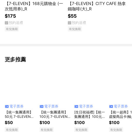
【7-ELEVEN】168元購物金 (一
【7-ELEVEN】CITY CAFE 熱拿
次抵用券)_R
鐵咖啡(大)_R
$175
$55
預約送禮
預約送禮
有兌換期
有兌換期
更多推薦
看更多
電子票券
電子票券
電子票券
電子票券
【統一集團通用】
【統一集團通用】
[生日祝福禮]【統一
【統一超商】1
50元 7-ELEVEN數
100元 7-ELEVEN數
集團通用】100元
虛擬商品卡(輸
位商品禮券 喜客券
位商品禮券 喜客券
7-ELEVEN數位商品
號後．可分次使
$50
$100
$100
$100
(輸入序號後．可分
(輸入序號後．可分
禮券 喜客券(輸入序
次使用)
次使用)
號後．可分次使用)
有兌換期
有兌換期
有兌換期
有兌換期