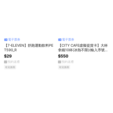
電子票券
電子票券
【7-ELEVEN】舒跑運動飲料PE
【CITY CAFE虛擬提貨卡】大杯
T590_R
拿鐵10杯(冰熱不限)(輸入序號
後．可分次使用)
$29
$550
預約送禮
預約送禮
有兌換期
有兌換期