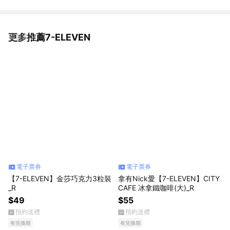
更多推薦7-ELEVEN
看更多
電子票券
電子票券
【7-ELEVEN】金莎巧克力3粒裝
拿有Nick愛【7-ELEVEN】CITY
_R
CAFE 冰拿鐵咖啡(大)_R
$49
$55
預約送禮
預約送禮
有兌換期
有兌換期