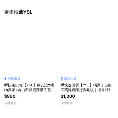
更多推薦YSL
看更多
快速出貨
快速出貨
🔜快速出貨【YSL】致友誼❣️禮
🔜快速出貨【YSL】獨家｜自由
物獨家⚡️自由不羈潤澤護手霜｜
不羈輕奢隨行香氛組｜淡香精10
限時享隨行香｜清新暖陽花草香
ML+潔膚露50ML｜旅行組｜奔
$990
$1,000
調｜馬鞭草x薰衣草x橙花｜畢業
放暖陽花草香調｜男女皆宜 |生
品牌會員
品牌會員
禮物
日禮物