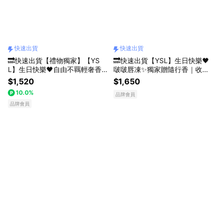
快速出貨
快速出貨
🔜快速出貨【禮物獨家】【YS
🔜快速出貨【YSL】生日快樂🖤
L】生日快樂🖤自由不羈輕奢香
啵啵唇凍✨獨家贈隨行香｜收禮
氛禮(沁心之果限定版)｜自由不
者自選色號｜情挑誘光嫩唇凍 全
$1,520
$1,650
羈沁心之果7.5ML+潔膚乳50ML
新10色｜獻給她果凍嘟唇｜生日
10.0%
品牌會員
｜生日禮物
禮物｜口紅｜唇蜜
品牌會員