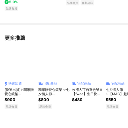
5.0%
品牌會員
客製刻印
品牌會員
更多推薦
看更多
快速出貨
宅配商品
宅配商品
宅配商品
[快速出貨]✨獨家贈
獨家贈愛心鏡架 ✨七
收禮人可自選色號🎀
七夕情人節
愛心鏡架
夕情人節
【fwee】生日快樂
✨【MAC】超
✨【MAC】全新升
✨【M.A.C】超水感
🎁娜璉同款Baby玫
冰晶潤唇露 精巧
$900
$800
$480
$550
級! 超水感持色水唇
持色鏡光唇釉 #立體
瑰唇露(獨家禮盒)
唇蜜 潤唇膏 唇
膏17色任選 | 唇蜜
玻璃唇 #鏡光棒 | 口
唇膏 唇膏 生
品牌會員
品牌會員
品牌會員
潤唇膏 唇露 護唇膏
紅 生日禮物推薦 唇
獅子座禮物 情
唇膏 生日禮物
油 唇蜜 潤唇蜜 潤唇
禮物
膏 送女友 女生禮物