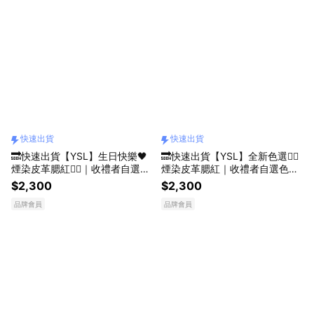
快速出貨
快速出貨
🔜快速出貨【YSL】生日快樂🖤
🔜快速出貨【YSL】全新色選❤️‍🔥
煙染皮革腮紅❤️‍🔥｜收禮者自選色
煙染皮革腮紅｜收禮者自選色號
號｜享妝前乳5ML｜獻給她完美
｜享妝前乳5ML｜獻給她原生紅
$2,300
$2,300
好氣色｜生日禮物
暈｜生日禮物
品牌會員
品牌會員