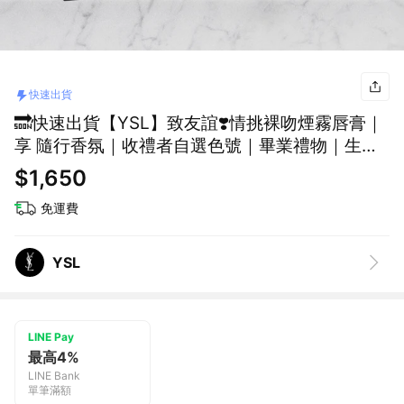
快速出貨
🔜快速出貨【YSL】致友誼❣️情挑裸吻煙霧唇膏｜
享 隨行香氛｜收禮者自選色號｜畢業禮物｜生日
禮物
$1,650
免運費
YSL
LINE Pay
最高4%
LINE Bank
單筆滿額