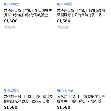
快速出貨
快速出貨
🔜快速出貨【YSL】生日快樂🖤
🔜快速出貨 【YSL】致友誼❣️明
獨家⚡時尚訂製隨行香氛禮盒｜
星潤唇膏｜限時享隨行香｜收禮
中性香氛｜生日禮物
者自選色號｜畢業禮物｜送給閨
$1,600
$1,580
蜜
品牌會員
品牌會員
快速出貨
宅配商品
🔜快速出貨 【YSL】撩心獻禮💖
🔥熱銷【YSL】【專屬刻字】潤
情挑誘光潤唇膏｜收禮者自選色
唇膏#8B 曖昧裸粉 享 隨行香氛
號｜享 隨行香氛｜精品護唇膏｜
｜若有似無的曖昧｜精品護唇膏
$1,580
$1,580
生日禮物
｜星座刻字口紅禮｜生日禮物