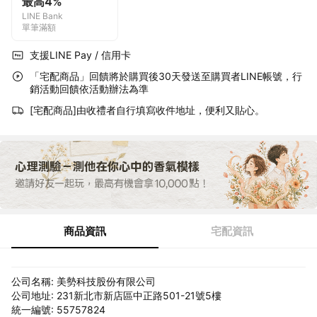
最高4%
LINE Bank
單筆滿額
支援LINE Pay / 信用卡
「宅配商品」回饋將於購買後30天發送至購買者LINE帳號，行
銷活動回饋依活動辦法為準
[宅配商品]由收禮者自行填寫收件地址，便利又貼心。
商品資訊
宅配資訊
公司名稱: 美勢科技股份有限公司
公司地址: 231新北市新店區中正路501-21號5樓
統一編號: 55757824