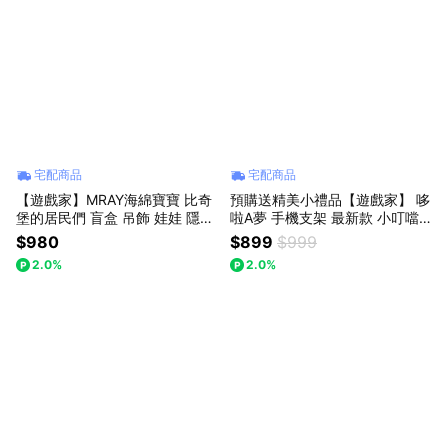
宅配商品
宅配商品
【遊戲家】MRAY海綿寶寶 比奇
預購送精美小禮品【遊戲家】 哆
堡的居民們 盲盒 吊飾 娃娃 隱藏
啦A夢 手機支架 最新款 小叮噹
版 送精美贈品G2
桌面立架 平板支架 (不挑款不挑
$980
$899
$999
角色出貨)
2.0%
2.0%