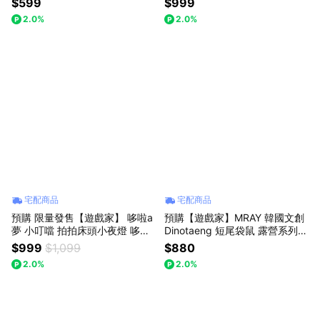
$599
$999
2.0%
2.0%
宅配商品
宅配商品
預購 限量發售【遊戲家】 哆啦a
預購【遊戲家】MRAY 韓國文創
夢 小叮噹 拍拍床頭小夜燈 哆啦a
Dinotaeng 短尾袋鼠 露營系列
夢小夜燈 3D公仔床頭燈
盲盒 - 1 入
$999
$1,099
$880
2.0%
2.0%