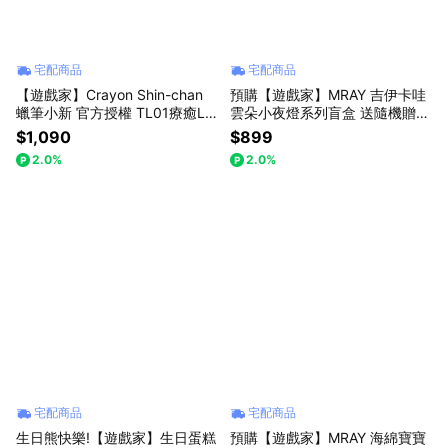
宅配商品
宅配商品
【遊戲家】Crayon Shin-chan
預購【遊戲家】MRAY 吉伊卡哇
蠟筆小新 官方授權 TL01療癒LE
雲朵小夜燈系列盲盒 送隨機贈品
D拍拍燈-小白裝
G2
$1,090
$899
2.0%
2.0%
宅配商品
宅配商品
生日熊快樂!【遊戲家】生日蛋糕
預購【遊戲家】MRAY 海綿寶寶