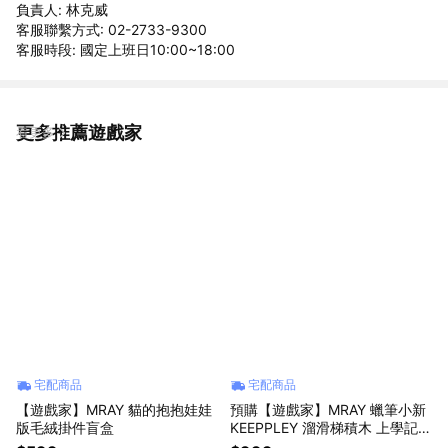
負責人: 林克威
客服聯繫方式: 02-2733-9300
客服時段: 國定上班日10:00~18:00
更多推薦遊戲家
看更多
宅配商品
宅配商品
【遊戲家】MRAY 貓的抱抱娃娃
預購【遊戲家】MRAY 蠟筆小新
版毛絨掛件盲盒
KEEPPLEY 溜滑梯積木 上學記 -
1 入