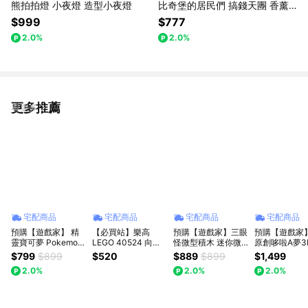
熊拍拍燈 小夜燈 造型小夜燈
比奇堡的居民們 搞錢天團 香薰
掛件 盲盒 - 1 入
$999
$777
2.0%
2.0%
更多推薦
看更多
宅配商品
宅配商品
宅配商品
宅配商品
預購【遊戲家】 精
【必買站】樂高
預購【遊戲家】三眼
預購【遊戲家
靈寶可夢 Pokemon
LEGO 40524 向日
怪微型積木 迷你微
原創哆啦A夢3
造型夜燈 皮卡丘/伊
葵
型鑽石積木 - 三眼怪
小夜燈 (不挑款
$799
$899
$520
$889
$899
$1,499
布/卡比獸/百變怪 共
贈精美贈品G8
2.0%
2.0%
2.0%
四款任選